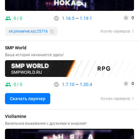
0
0 / 0
1.16.5
—
1.19.1
x4.joinserver.xyz:25716
Кол-во серверов: 1
SMP World
Ваша история начинается здесь!
0
0 / 0
1.7.10
—
1.20.4
Скачать лаунчер
Кол-во серверов: 1
Viollamine
Ванильное выживание с друзьями и анархия!