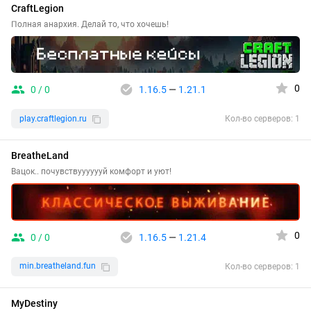
CraftLegion
Полная анархия. Делай то, что хочешь!
0
0 / 0
1.16.5
—
1.21.1
play.craftlegion.ru
Кол-во серверов: 1
BreatheLand
Вацок.. почувствууууууй комфорт и уют!
0
0 / 0
1.16.5
—
1.21.4
min.breatheland.fun
Кол-во серверов: 1
MyDestiny