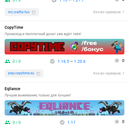
0 / 0
1.13
—
1.21.1
mc.craftix.fun
Кол-во серверов: 1
CopyTime
Промокод и бесплатный донат уже ждёт тебя!
0
0 / 0
1.16.5
—
1.20.6
play.copytime.su
Кол-во серверов: 1
Eqliance
Лучшее выживание, только для лучших!
0
0 / 0
1.17