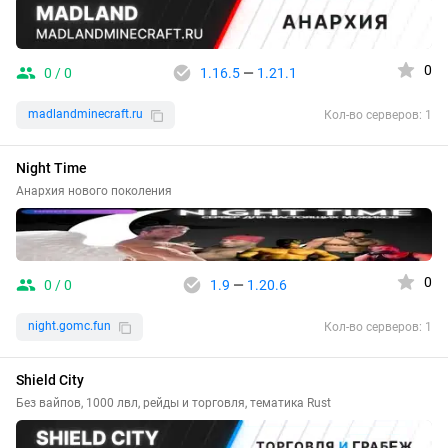
0
0 / 0
1.16.5
—
1.21.1
madlandminecraft.ru
Кол-во серверов: 1
Night Time
Анархия нового поколения
0
0 / 0
1.9
—
1.20.6
night.gomc.fun
Кол-во серверов: 1
Shield City
Без вайпов, 1000 лвл, рейды и торговля, тематика Rust