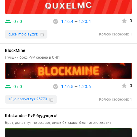
0
0 / 0
1.16.4
—
1.20.4
quxel.mc-play.xyz
Кол-во серверов: 1
BlockMine
Лучший бокс PvP сервер в СНГ!
0
0 / 0
1.16.5
—
1.20.6
z3.joinserver.xyz:25773
Кол-во серверов: 1
KitsLands - PvP будущего!
Брат, донат тут не решает, лишь бы скилл был - этого хватит