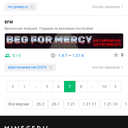
mc.giveop.ru
Кол-во серверов: 1
BFM
Ванильная Анархия. Подарки за красивые постройки!
0
0 / 0
1.4.7
—
1.21.4
altair.minerent.net:25570
Кол-во серверов: 1
1
...
5
6
7
8
...
10
Все версии
26.2
26.1
1.21
1.21.11
1.21.10
1