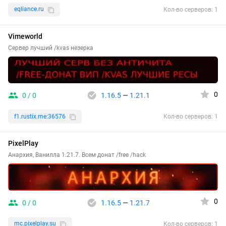
eqliance.ru
Кол-во серверов: 1
Vimeworld
Сервер лучший /kvas незерка
0
0 / 0
1.16.5
—
1.21.1
f1.rustix.me:36576
Кол-во серверов: 1
PixelPlay
Анархия, Ванилла 1.21.7. Всем донат /free /hack
0
0 / 0
1.16.5
—
1.21.7
mc.pixelplay.su
Кол-во серверов: 1