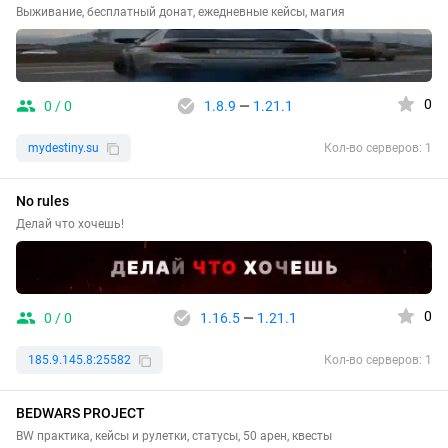
Выживание, бесплатный донат, ежедневные кейсы, магия
0
0 / 0
1.8.9
—
1.21.1
mydestiny.su
Кол-во серверов: 1
No rules
Делай что хочешь!
0
0 / 0
1.16.5
—
1.21.1
185.9.145.8:25582
Кол-во серверов: 1
BEDWARS PROJECT
BW практика, кейсы и рулетки, статусы, 50 арен, квесты