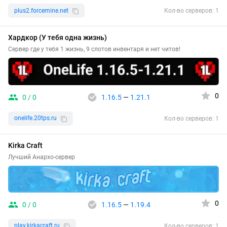
plus2.forcemine.net
Кол-во серверов: 1
Хардкор (У тебя одна жизнь)
Сервер где у тебя 1 жизнь, 9 слотов инвентаря и нет читов!
0
0 / 0
1.16.5
—
1.21.1
onelife.20tps.ru
Кол-во серверов: 1
Kirka Craft
Лучший Анархо-сервер
0
0 / 0
1.16.5
—
1.19.4
play.kirkacraft.ru
Кол-во серверов: 1