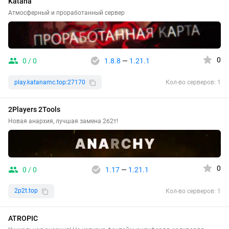
Katana
Атмосферный и проработанный сервер
0
0 / 0
1.8.8
—
1.21.1
play.katanamc.top:27170
Кол-во серверов: 1
2Players 2Tools
Новая анархия, лучшая замена 2б2т!
0
0 / 0
1.17
—
1.21.1
2p2t.top
Кол-во серверов: 1
ATROPIC