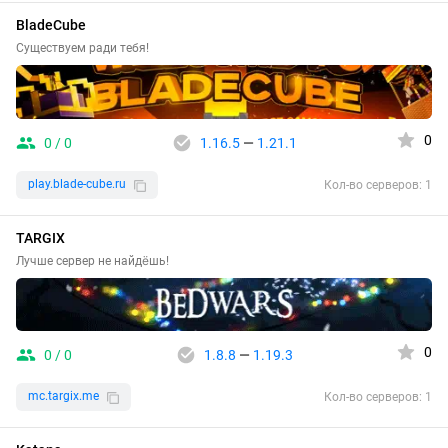
BladeCube
Существуем ради тебя!
0
0 / 0
1.16.5
—
1.21.1
play.blade-cube.ru
Кол-во серверов: 1
TARGIX
Лучше сервер не найдёшь!
0
0 / 0
1.8.8
—
1.19.3
mc.targix.me
Кол-во серверов: 1