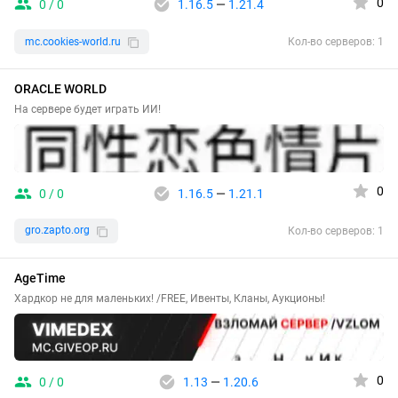
0
0 / 0
1.16.5
—
1.21.4
mc.cookies-world.ru
Кол-во серверов: 1
ORACLE WORLD
На сервере будет играть ИИ!
0
0 / 0
1.16.5
—
1.21.1
gro.zapto.org
Кол-во серверов: 1
AgeTime
Хардкор не для маленьких! /FREE, Ивенты, Кланы, Аукционы!
0
0 / 0
1.13
—
1.20.6