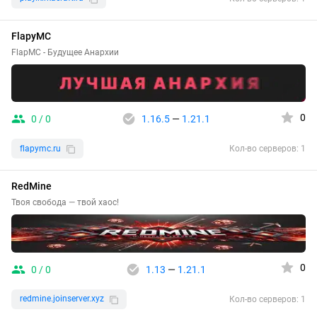
FlapyMC
FlapMC - Будущее Анархии
0
0 / 0
1.16.5
—
1.21.1
flapymc.ru
Кол-во серверов: 1
RedMine
Твоя свобода — твой хаос!
0
0 / 0
1.13
—
1.21.1
redmine.joinserver.xyz
Кол-во серверов: 1