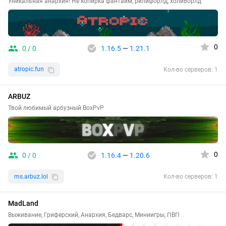
Уникальная анархия! Не копирка фантайм, рилифорлд, холиворлд
0
0 / 0
1.16.5
—
1.21.1
atropic.fun
Кол-во серверов: 1
ARBUZ
Твой любимый арбузный BoxPvP
0
0 / 0
1.16.4
—
1.20.6
ms.arbuz.lol
Кол-во серверов: 1
MadLand
Выживание, Гриферский, Анархия, Бедварс, Миниигры, ПВП