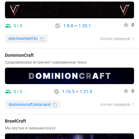
0
0 / 0
1.8.8
—
1.20.1
play.bwproject.by
Кол-во серверов: 1
DominionCraft
Средневековье встречает современные техно
0
0 / 0
1.16.5
—
1.21.4
dominioncraft.imba.land
Кол-во серверов: 1
BrawlCraft
Мы крутые и смешние юхуху