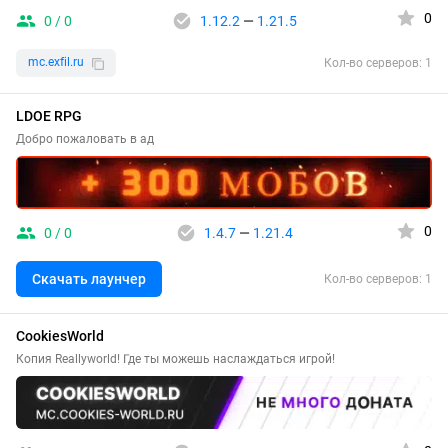
0
0 / 0
1.12.2
—
1.21.5
mc.exfil.ru
Кол-во серверов: 1
LDOE RPG
Добро пожаловать в ад
0
0 / 0
1.4.7
—
1.21.4
Скачать лаунчер
Кол-во серверов: 1
CookiesWorld
Копия Reallyworld! Где ты можешь наслаждаться игрой!