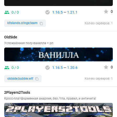
0
0 / 0
1.16.5
—
1.21.1
kitslands.cringe.team
Кол-во серверов: 1
OldSide
Усложнённая полу-ванилла + рп
0
0 / 0
1.16.5
—
1.20.6
oldside.bubble.wtf
Кол-во серверов: 1
2Players2Tools
Кросс-платформенная анархия, без /тпа, правил, и античита!