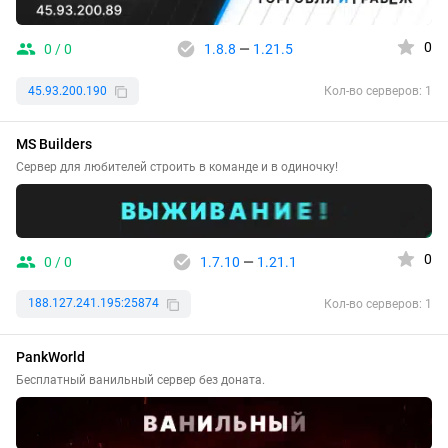
0
0 / 0
1.8.8
—
1.21.5
45.93.200.190
Кол-во серверов: 1
MS Builders
Сервер для любителей строить в команде и в одиночку!
0
0 / 0
1.7.10
—
1.21.1
188.127.241.195:25874
Кол-во серверов: 1
PankWorld
Бесплатный ванильный сервер без доната.