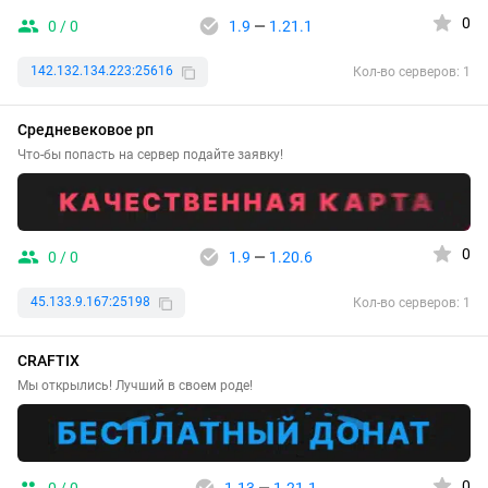
0
0 / 0
1.9
—
1.21.1
142.132.134.223:25616
Кол-во серверов: 1
Средневековое рп
Что-бы попасть на сервер подайте заявку!
0
0 / 0
1.9
—
1.20.6
45.133.9.167:25198
Кол-во серверов: 1
CRAFTIX
Мы открылись! Лучший в своем роде!
0