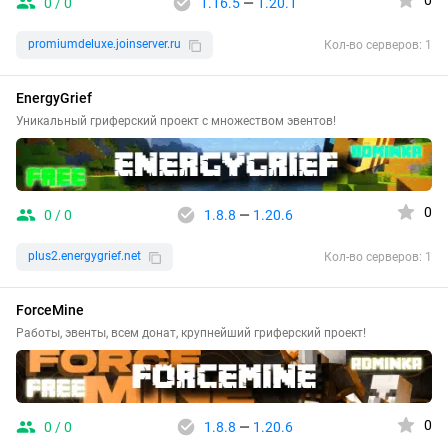
0
0 / 0
1.16.5
—
1.20.1
promiumdeluxe.joinserver.ru
Кол-во серверов: 1
EnergyGrief
Уникальный гриферский проект с множеством эвентов!
0
0 / 0
1.8.8
—
1.20.6
plus2.energygrief.net
Кол-во серверов: 1
ForceMine
Работы, эвенты, всем донат, крупнейший гриферский проект!
0
0 / 0
1.8.8
—
1.20.6