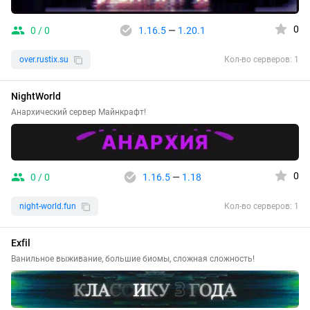
0
0 / 0
1.16.5
—
1.20.1
over.rustix.su
Кол-во серверов: 1
NightWorld
Анархический сервер Майнкрафт!
0
0 / 0
1.16.5
—
1.18
night-world.fun
Кол-во серверов: 1
Exfil
Ванильное выживание, большие биомы, сложная сложность!