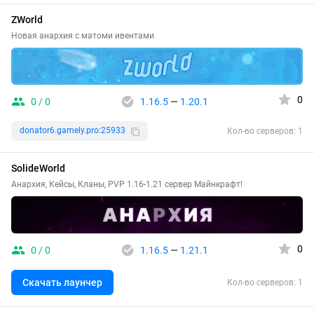
ZWorld
Новая анархия с матоми ивентами
0
0 / 0
1.16.5
—
1.20.1
donator6.gamely.pro:25933
Кол-во серверов: 1
SolideWorld
Анархия, Кейсы, Кланы, PVP 1.16-1.21 сервер Майнкрафт!
0
0 / 0
1.16.5
—
1.21.1
Скачать лаунчер
Кол-во серверов: 1