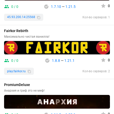
0
0 / 0
1.7.10
—
1.21.5
45.93.200.14:25568
Кол-во серверов: 1
Fairkor Rebirth
Максимально чистая ванилла!
0
0 / 0
1.8.8
—
1.21.1
play.fairkor.ru
Кол-во серверов: 2
PromiumDeluxe
Анархия и гриф это не миф!