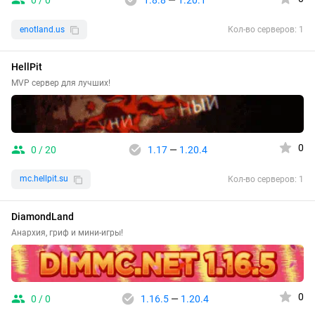
0 / 0
1.8.8
—
1.20.1
enotland.us
Кол-во серверов: 1
HellPit
MVP сервер для лучших!
0
0 / 20
1.17
—
1.20.4
mc.hellpit.su
Кол-во серверов: 1
DiamondLand
Анархия, гриф и мини-игры!
0
0 / 0
1.16.5
—
1.20.4