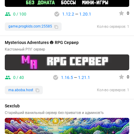
0
0 / 100
1.12.2
—
1.20.1
game.progkids.com:25585
Кол-во серверов: 1
Mysterious Adventures 🎃 RPG Сервер
Кастомный РПГ сервер
0
0 / 40
1.16.5
—
1.21.1
ma.aboba.host
Кол-во серверов: 1
Sexclub
Старейший ванильный сервер без приватов и админов🦄