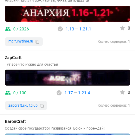
Анархия, онлайн 50+, ивенты, /FREE, авто-шахта!
0
0 / 2026
1.13
—
1.21.1
mc.funytime.ru
Кол-во серверов: 1
ZapCraft
Тут всё что нужно для счастья
0
0 / 100
1.17
—
1.21.4
zapcraft.skuf.club
Кол-во серверов: 1
BaronCraft
Создай своё государство! Развивайся! Воюй и побеждай!