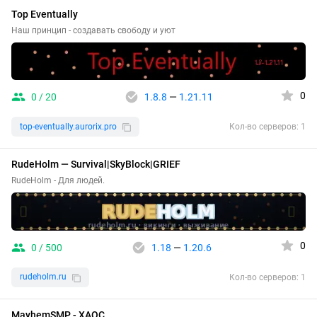
Top Eventually
Наш принцип - создавать свободу и уют
0
0 / 20
1.8.8
—
1.21.11
top-eventually.aurorix.pro
Кол-во серверов: 1
RudeHolm — Survival|SkyBlock|GRIEF
RudeHolm - Для людей.
0
0 / 500
1.18
—
1.20.6
rudeholm.ru
Кол-во серверов: 1
MayhemSMP - ХАОС