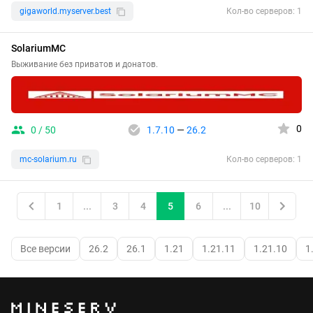
gigaworld.myserver.best
Кол-во серверов: 1
SolariumMC
Выживание без приватов и донатов.
0
0 / 50
1.7.10
—
26.2
mc-solarium.ru
Кол-во серверов: 1
1
...
3
4
5
6
...
10
Все версии
26.2
26.1
1.21
1.21.11
1.21.10
1