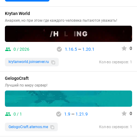
Krytan World
Анархия, но при этом где каждого человека пытаются уважать!
0
0 / 2026
1.16.5
—
1.20.1
krytanworld.joinserver.ru
Кол-во серверов: 1
GelogoCraft
Лучший по миру сервер!
0
0 / 1
1.9
—
1.21.9
GelogoCraft.aternos.me
Кол-во серверов: 1