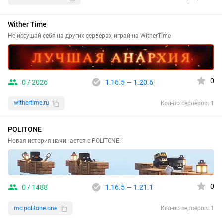
Wither Time
Не иссушай себя на других серверах, играй на WitherTime
0
0 / 2026
1.16.5
—
1.20.6
withertime.ru
Кол-во серверов: 1
POLITONE
Новая история начинается с POLITONE!
0
0 / 1488
1.16.5
—
1.21.1
mc.politone.one
Кол-во серверов: 1