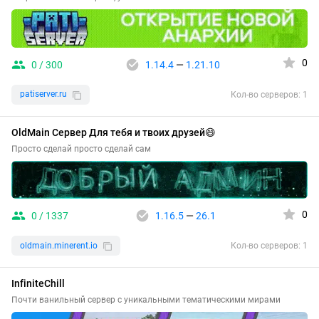
0
0 / 300
1.14.4
—
1.21.10
patiserver.ru
Кол-во серверов: 1
OldMain Сервер Для тебя и твоих друзей😄
Просто сделай просто сделай сам
0
0 / 1337
1.16.5
—
26.1
oldmain.minerent.io
Кол-во серверов: 1
InfiniteChill
Почти ванильный сервер с уникальными тематическими мирами