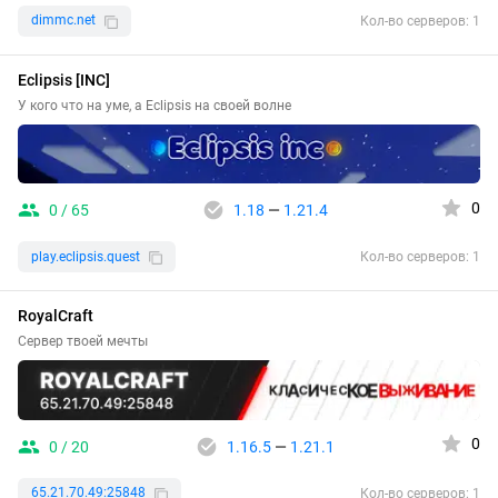
dimmc.net
Кол-во серверов: 1
Eclipsis [INC]
У кого что на уме, а Eclipsis на своей волне
0
0 / 65
1.18
—
1.21.4
play.eclipsis.quest
Кол-во серверов: 1
RoyalCraft
Сервер твоей мечты
0
0 / 20
1.16.5
—
1.21.1
65.21.70.49:25848
Кол-во серверов: 1