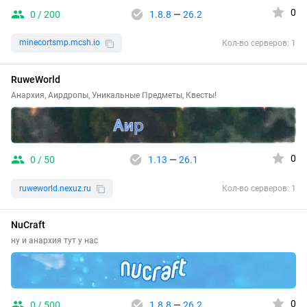
0
0 / 200
1.8.8
—
26.2
minecortsmp.mcsh.io
Кол-во серверов: 1
RuweWorld
Анархия, Аирдропы, Уникальные Предметы, Квесты!
0
0 / 50
1.13
—
26.1
ruweworld.nexuz.ru
Кол-во серверов: 1
NuCraft
ну и анархия тут у нас
0
0 / 500
1.8.8
—
26.2