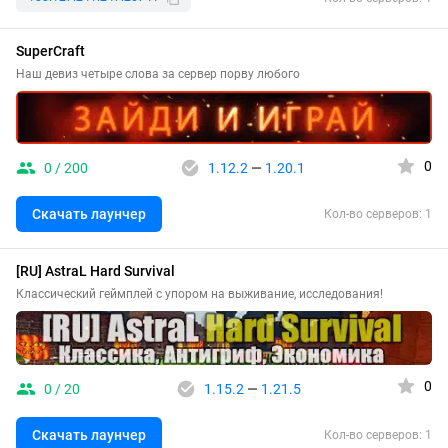
SuperCraft
Наш девиз четыре слова за сервер порву любого
0
0 / 200
1.12.2
—
1.20.1
Скачать лаунчер
Кол-во серверов: 1
[RU] AstraL Hard Survival
Классический геймплей с упором на выживание, исследования!
0
0 / 20
1.15.2
—
1.21.5
Скачать лаунчер
Кол-во серверов: 1