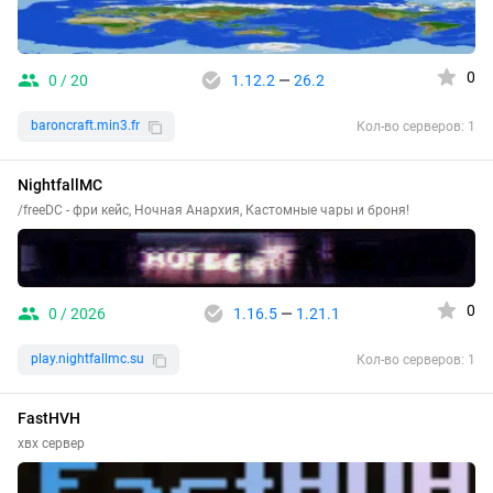
0
0 / 20
1.12.2
—
26.2
baroncraft.min3.fr
Кол-во серверов: 1
NightfallMC
/freeDC - фри кейс, Ночная Анархия, Кастомные чары и броня!
0
0 / 2026
1.16.5
—
1.21.1
play.nightfallmc.su
Кол-во серверов: 1
FastHVH
хвх сервер