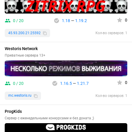
0
0 / 20
1.18
—
1.19.2
45.93.200.21:25592
Кол-во серверов: 1
Westoris Network
Приватные сервера 13+
0
0 / 20
1.16.5
—
1.21.7
mc.westoris.ru
Кол-во серверов: 1
ProgKids
Сервер с еженедельными конкурсами и без доната ;)