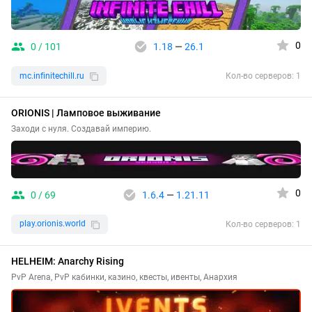
0
0 / 101
1.18
—
26.1
mc.infinitechill.ru
Кол-во серверов: 1
ORIONIS | Ламповое выживание
Заходи с нуля. Создавай империю.
0
0 / 69
1.6.4
—
1.21.11
play.orionis.world
Кол-во серверов: 1
HELHEIM: Anarchy Rising
PvP Arena, PvP кабинки, казино, квесты, ивенты, Анархия