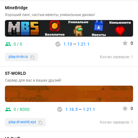
MineBridge
Хороший пинг, частые ивенты, уникальные данжы!
0
0 / 0
1.13
—
1.21.1
play.m-br.ru
Кол-во серверов: 1
ST-WORLD
Сервер для вас и ваших друзей!
0
0 / 8000
1.16.5
—
1.21.1
play.st-world.xyz
Кол-во серверов: 1