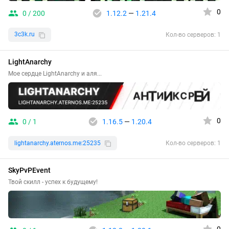
0
0 / 200
1.12.2
—
1.21.4
3c3k.ru
Кол-во серверов: 1
LightAnarchy
Мое сердце LightAnarchy и аля...
0
0 / 1
1.16.5
—
1.20.4
lightanarchy.aternos.me:25235
Кол-во серверов: 1
SkyPvPEvent
Твой скилл - успех к будущему!