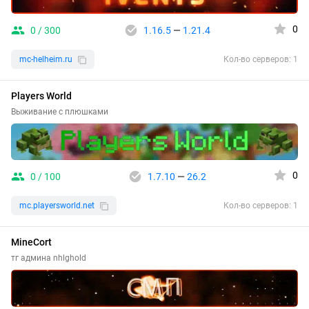
0
0 / 300
1.16.5
—
1.21.4
mc-helheim.ru
Кол-во серверов: 1
Players World
Выживание с плюшками
0
0 / 100
1.7.10
—
26.2
mc.playersworld.net
Кол-во серверов: 1
MineCort
тг админа nhlghold