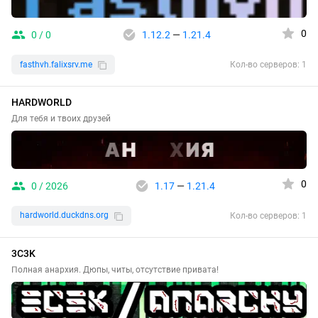
0
0 / 0
1.12.2
—
1.21.4
fasthvh.falixsrv.me
Кол-во серверов: 1
HARDWORLD
Для тебя и твоих друзей
0
0 / 2026
1.17
—
1.21.4
hardworld.duckdns.org
Кол-во серверов: 1
3C3K
Полная анархия. Дюпы, читы, отсутствие привата!