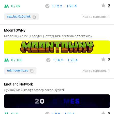
0
0 / 69
1.12.2
—
1.20.4
sexclub.0x0c.link
Кол-во серверов: 1
MoonTOWNy
Без войн, без PvP, Городки (Towny), RPG система с прокачкой!
0
0 / 100
1.16.5
—
1.20.4
mt.moonmc.su
Кол-во серверов: 1
Enotland Network
Лучший Майнкрафт сервер после Hypixel
0