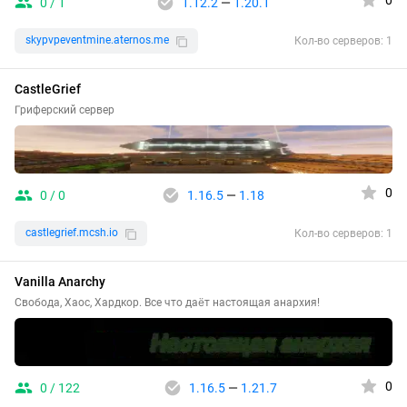
0
0 / 1
1.12.2
—
1.20.1
skypvpeventmine.aternos.me
Кол-во серверов: 1
CastleGrief
Гриферский сервер
0
0 / 0
1.16.5
—
1.18
castlegrief.mcsh.io
Кол-во серверов: 1
Vanilla Anarchy
Свобода, Хаос, Хардкор. Все что даёт настоящая анархия!
0
0 / 122
1.16.5
—
1.21.7