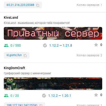
65.21.216.225:25588
Кол-во серверов: 1
KivaLand
KivaLand - выживание, которое тебе понравится!
0
0 / 500
1.12.2
—
1.21.8
kl.gomc.fun
Кол-во серверов: 2
KingDomCraft
Гриферский сервер с мини-играми!
0
0 / 20
1.12.2
—
1.20.1
188.127.241.247:25741
Кол-во серверов: 1