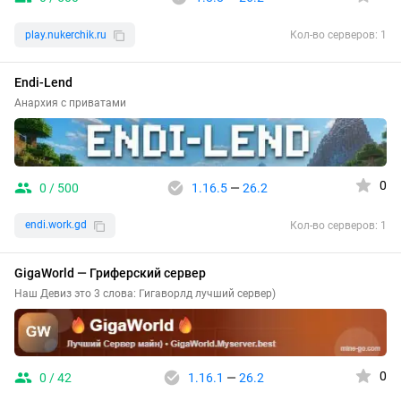
play.nukerchik.ru
Кол-во серверов: 1
Endi‑Lend
Анархия с приватами
0
0 / 500
1.16.5
—
26.2
endi.work.gd
Кол-во серверов: 1
GigaWorld — Гриферский сервер
Наш Девиз это 3 слова: Гигаворлд лучший сервер)
0
0 / 42
1.16.1
—
26.2