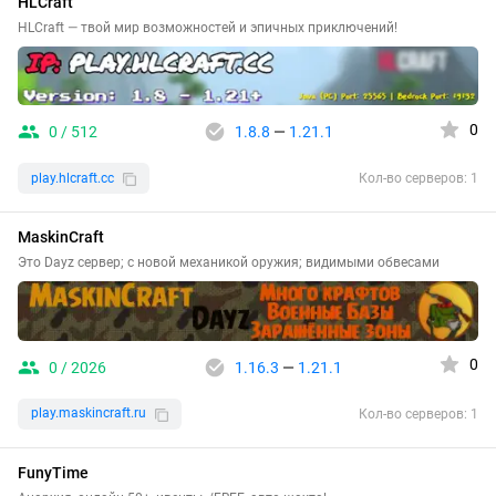
HLCraft
HLCraft — твой мир возможностей и эпичных приключений!
0
0 / 512
1.8.8
—
1.21.1
play.hlcraft.cc
Кол-во серверов: 1
MaskinCraft
Это Dayz сервер; с новой механикой оружия; видимыми обвесами
0
0 / 2026
1.16.3
—
1.21.1
play.maskincraft.ru
Кол-во серверов: 1
FunyTime