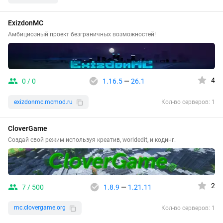
ExizdonMC
Амбициозный проект безграничных возможностей!
4
0 / 0
1.16.5
—
26.1
exizdonmc.mcmod.ru
Кол-во серверов: 1
CloverGame
Создай свой режим используя креатив, worldedit, и кодинг.
2
7 / 500
1.8.9
—
1.21.11
mc.clovergame.org
Кол-во серверов: 1