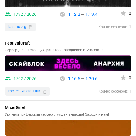
0
1792 / 2026
1.12.2
—
1.19.4
lastmc.org
Кол-во серверов: 1
FestivalCraft
Сервер для настоящих фанатов праздников в Minecraft!
0
1792 / 2026
1.16.5
—
1.20.6
mc.festivalcraft.fun
Кол-во серверов: 1
MixerGrief
Уютный гриферский сервер, лучшая анархия! Заходи к нам!