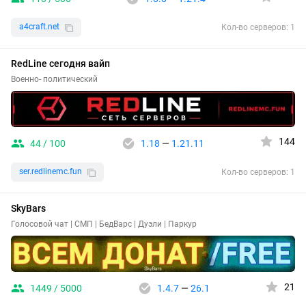
a4craft.net
Кол-во серверов: 1
RedLine сегодня вайп
Военно- политический
144
44 / 100
1.18
—
1.21.11
ser.redlinemc.fun
Кол-во серверов: 1
SkyBars
Голосовой чат | СМП | БедВарс | Дуэли | Паркур
21
1449 / 5000
1.4.7
—
26.1