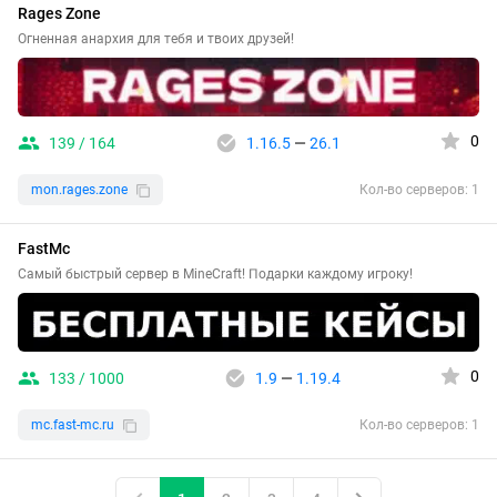
Rages Zone
Огненная анархия для тебя и твоих друзей!
0
139 / 164
1.16.5
—
26.1
mon.rages.zone
Кол-во серверов: 1
FastMc
Самый быстрый сервер в MineCraft! Подарки каждому игроку!
0
133 / 1000
1.9
—
1.19.4
mc.fast-mc.ru
Кол-во серверов: 1