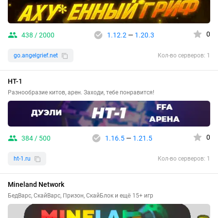
0
438 / 2000
1.12.2
—
1.20.3
go.angelgrief.net
Кол-во серверов: 1
HT-1
Разнообразие китов, арен. Заходи, тебе понравится!
0
384 / 500
1.16.5
—
1.21.5
ht-1.ru
Кол-во серверов: 1
Mineland Network
БедВарс, СкайВарс, Призон, СкайБлок и ещё 15+ игр