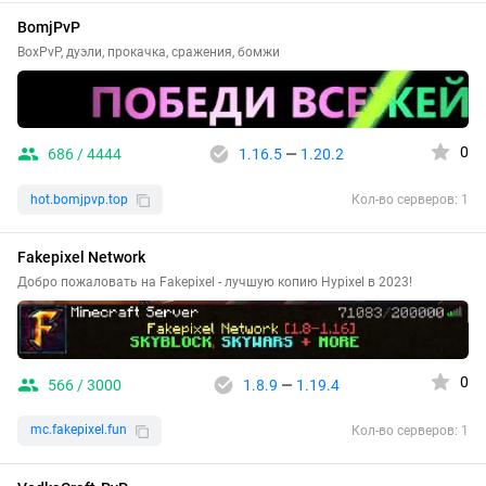
BomjPvP
BoxPvP, дуэли, прокачка, сражения, бомжи
0
686 / 4444
1.16.5
—
1.20.2
hot.bomjpvp.top
Кол-во серверов: 1
Fakepixel Network
Добро пожаловать на Fakepixel - лучшую копию Hypixel в 2023!
0
566 / 3000
1.8.9
—
1.19.4
mc.fakepixel.fun
Кол-во серверов: 1