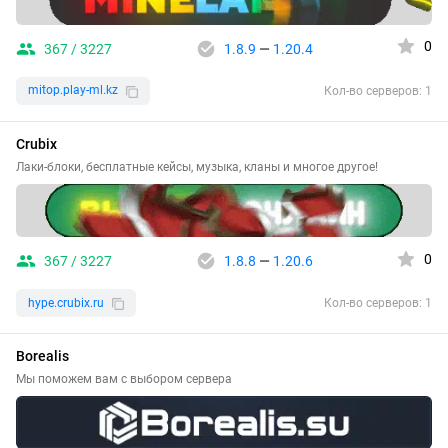
0
367 / 3227
1.8.9
—
1.20.4
mitop.play-ml.kz
Кол-во серверов: 1
Crubix
Лаки-блоки, бесплатные кейсы, музыка, кланы и многое другое!
0
367 / 3227
1.8.8
—
1.20.6
hype.crubix.ru
Кол-во серверов: 1
Borealis
Мы поможем вам с выбором сервера