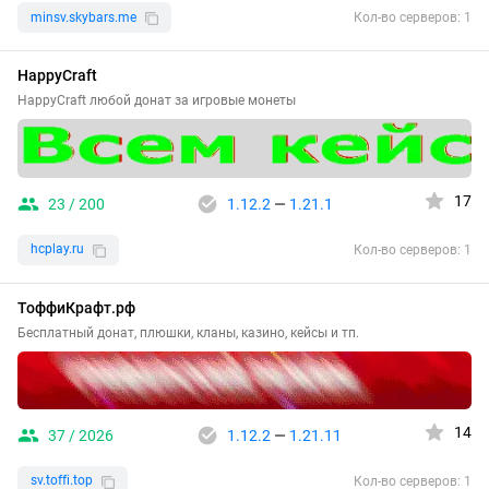
minsv.skybars.me
Кол-во серверов: 1
HappyCraft
HappyCraft любой донат за игровые монеты
17
23 / 200
1.12.2
—
1.21.1
hcplay.ru
Кол-во серверов: 1
ТоффиКрафт.рф
Бесплатный донат, плюшки, кланы, казино, кейсы и тп.
14
37 / 2026
1.12.2
—
1.21.11
sv.toffi.top
Кол-во серверов: 1