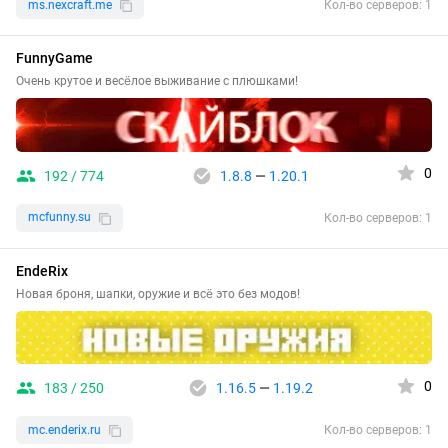
ms.nexcraft.me
Кол-во серверов: 1
FunnyGame
Очень крутое и весёлое выживание с плюшками!
0
192 / 774
1.8.8
—
1.20.1
mcfunny.su
Кол-во серверов: 1
EndeRix
Новая броня, шапки, оружие и всё это без модов!
0
183 / 250
1.16.5
—
1.19.2
mc.enderix.ru
Кол-во серверов: 1