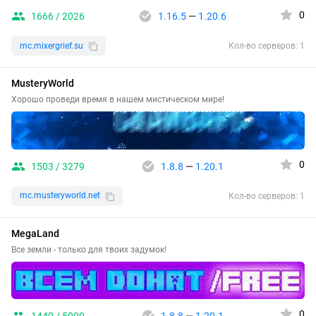
0
1666 / 2026
1.16.5
—
1.20.6
mc.mixergrief.su
Кол-во серверов: 1
MusteryWorld
Хорошо проведи время в нашем мистическом мире!
0
1503 / 3279
1.8.8
—
1.20.1
mc.musteryworld.net
Кол-во серверов: 1
MegaLand
Все земли - только для твоих задумок!
0
1440 / 5000
1.8.8
—
1.20.1