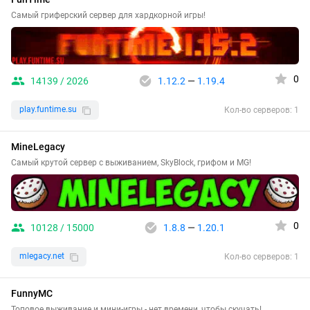
Самый гриферский сервер для хардкорной игры!
0
14139 / 2026
1.12.2
—
1.19.4
play.funtime.su
Кол-во серверов: 1
MineLegacy
Самый крутой сервер с выживанием, SkyBlock, грифом и MG!
0
10128 / 15000
1.8.8
—
1.20.1
mlegacy.net
Кол-во серверов: 1
FunnyMC
Топовое выживание и мини-игры - нет времени, чтобы скучать!