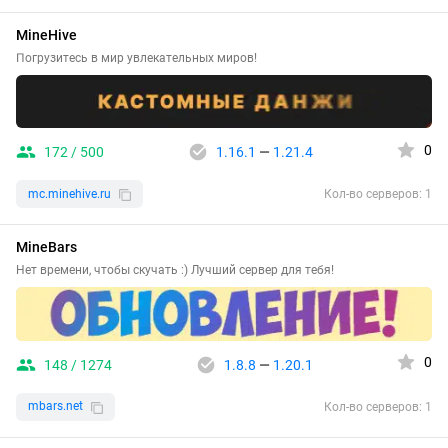
MineHive
Погрузитесь в мир увлекательных миров!
0
172 / 500
1.16.1
—
1.21.4
mc.minehive.ru
Кол-во серверов: 1
MineBars
Нет времени, чтобы скучать :) Лучший сервер для тебя!
0
148 / 1274
1.8.8
—
1.20.1
mbars.net
Кол-во серверов: 1