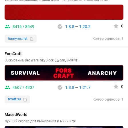
0
8416 / 8549
1.8.8
—
1.20.2
funnymc.net
Кол-во серверов: 1
ForsCraft
Выживание, BedWars, SkyBlock, Дуэли, SkyPvP
0
4607 / 4807
1.8.8
—
1.21.7
fcraft.su
Кол-во серверов: 1
MasedWorld
Лучший сервер для выживания и мини-игр!