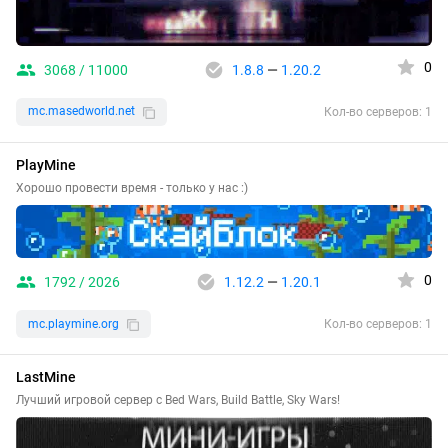
0
3068 / 11000
1.8.8
—
1.20.2
mc.masedworld.net
Кол-во серверов: 1
PlayMine
Хорошо провести время - только у нас :)
0
1792 / 2026
1.12.2
—
1.20.1
mc.playmine.org
Кол-во серверов: 1
LastMine
Лучший игровой сервер с Bed Wars, Build Battle, Sky Wars!