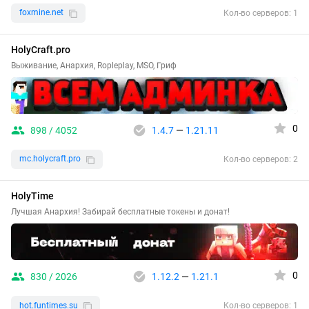
foxmine.net
Кол-во серверов: 1
HolyCraft.pro
Выживание, Анархия, Ropleplay, MSO, Гриф
0
898 / 4052
1.4.7
—
1.21.11
mc.holycraft.pro
Кол-во серверов: 2
HolyTime
Лучшая Анархия! Забирай бесплатные токены и донат!
0
830 / 2026
1.12.2
—
1.21.1
hot.funtimes.su
Кол-во серверов: 1