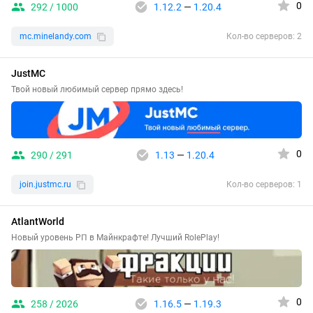
0
292 / 1000
1.12.2
—
1.20.4
mc.minelandy.com
Кол-во серверов: 2
JustMC
Твой новый любимый сервер прямо здесь!
0
290 / 291
1.13
—
1.20.4
join.justmc.ru
Кол-во серверов: 1
AtlantWorld
Новый уровень РП в Майнкрафте! Лучший RolePlay!
0
258 / 2026
1.16.5
—
1.19.3