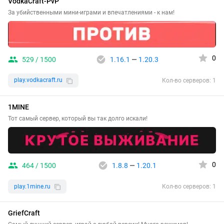
VodkaCraft-PvP
За убийственными мини-играми и впечатлениями - к нам!
0
529 / 1500
1.16.1
—
1.20.3
play.vodkacraft.ru
Кол-во серверов: 1
1MINE
Тот самый сервер, который вы так долго искали!
0
464 / 1500
1.8.8
—
1.20.1
play.1mine.ru
Кол-во серверов: 1
GriefCraft