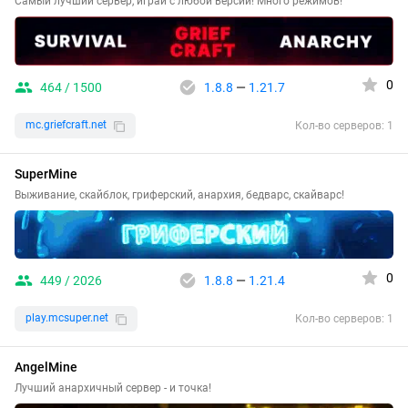
Самый лучший сервер, играй с любой версии! Много режимов!
0
464 / 1500
1.8.8
—
1.21.7
mc.griefcraft.net
Кол-во серверов: 1
SuperMine
Выживание, скайблок, гриферский, анархия, бедварс, скайварс!
0
449 / 2026
1.8.8
—
1.21.4
play.mcsuper.net
Кол-во серверов: 1
AngelMine
Лучший анархичный сервер - и точка!