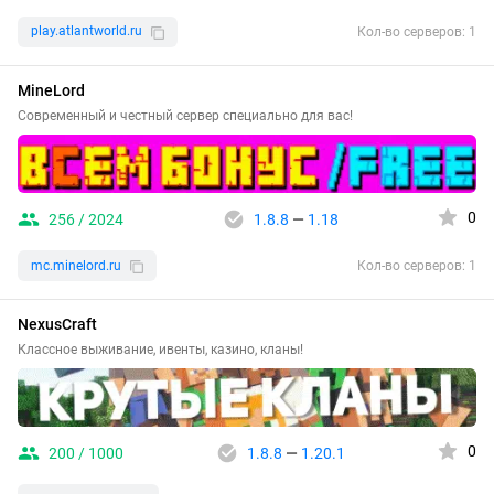
play.atlantworld.ru
Кол-во серверов: 1
MineLord
Современный и честный сервер специально для вас!
0
256 / 2024
1.8.8
—
1.18
mc.minelord.ru
Кол-во серверов: 1
NexusCraft
Классное выживание, ивенты, казино, кланы!
0
200 / 1000
1.8.8
—
1.20.1