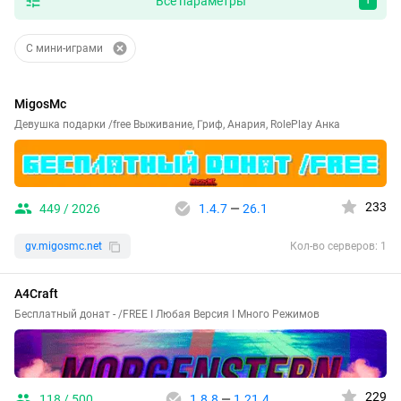
Все параметры
1
С мини-играми
MigosMc
Девушка подарки /free Выживание, Гриф, Анария, RolePlay Анка
233
449 / 2026
1.4.7
—
26.1
gv.migosmc.net
Кол-во серверов: 1
A4Craft
Бесплатный донат - /FREE I Любая Версия I Много Режимов
229
118 / 500
1.8.8
—
1.21.4