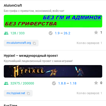
AlulomCraft
Без грифа с приватом, экономикой, войс-чат
1
128 / 333
1.9
—
26.2
mv.alulomcraft.org
Кол-во серверов: 1
Hypixel — международный проект
Крупнейший лицензионный проект с мини-играми!
0
32975 / 200000
1.8.8
—
1.18
mc.hypixel.net
Кол-во серверов: 1
FunTime