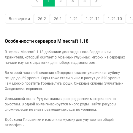
1
2
3
4
Все версии
26.2
26.1
1.21
1.21.11
1.21.10
1
Особенности серверов Minecraft 1.18
В версии Minecraft 1.18 добавили долгожданного Вардена или
Хранителя, который обитает в Мрачных глубинах. Игроки на серверах
начали изучать стратегии для победы над монстром.
Во второй части обновления «Пещеры и скалы» увеличили глубину
пещер до -59 уровня. Горы тоже стали выше и растут до 320 уровня.
Там можно посетить Горные луга, рощи, Снежные склоны, Зубчатые и
Оледенелые вершины.
Изюминкой стали Рудные жилы и распределение материалов по
высотам. В одной жиле генерируется много руды. Найти ресурсы
сложнее, если не знать размещение руды по уровням.
Добавили Пластинки и изменили музыку для улучшения общей
атмосферы.