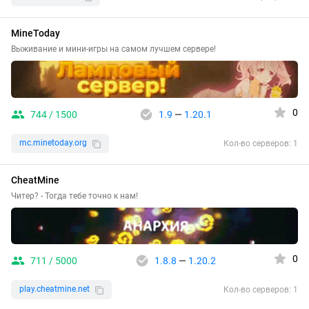
MineToday
Выживание и мини-игры на самом лучшем сервере!
0
744 / 1500
1.9
—
1.20.1
mc.minetoday.org
Кол-во серверов: 1
CheatMine
Читер? - Тогда тебе точно к нам!
0
711 / 5000
1.8.8
—
1.20.2
play.cheatmine.net
Кол-во серверов: 1