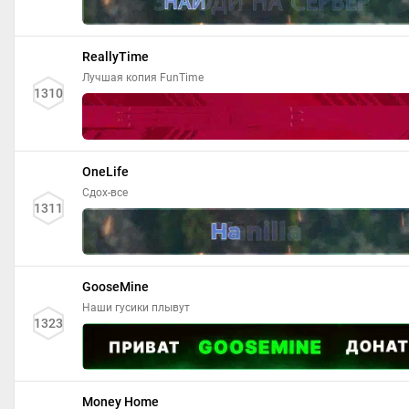
ReallyTime
Лучшая копия FunTime
1310
OneLife
Сдох-все
1311
GooseMine
Наши гусики плывут
1323
Money Home