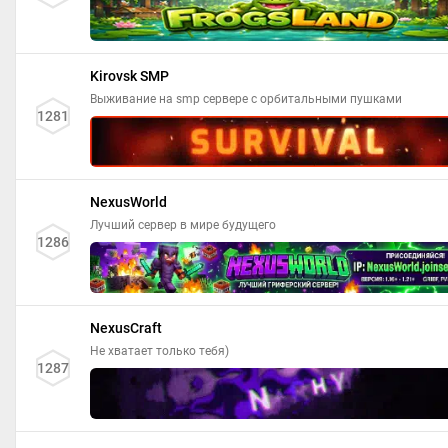
Kirovsk SMP
Выживание на smp сервере с орбитальными пушками
1281
NexusWorld
Лучший сервер в мире будущего
1286
NexusCraft
Не хватает только тебя)
1287