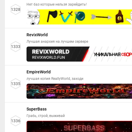
Нет баз которые нельзя зарейдить!
1328
RevixWorld
Лучшая анархия на лучшем сервере
1333
EmpireWorld
лучшая копия ReallyWorld, заходи
1335
SuperBass
Грабь, строй, выживай
1336