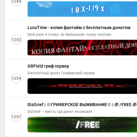
1244
LucuTime - копия фантайм с бесплатным донатом
Мой раис 4 слова: за Майнкрафт порву любова
1252
GRField гриф сервер
Бесплатный донат Гриферский сервер
1254
DizGrief | 💠ГРИФЕРСКОЕ ВЫЖИВАНИЕ💠 | 🎁 /FREE 🎁
DizGrief — место, где донат не решает.
1257