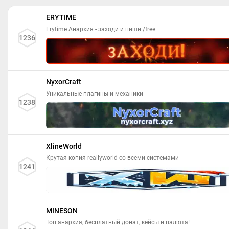
ERYTIME
Erytime Анархия - заходи и пиши /free
1236
NyxorCraft
Уникальные плагины и механики
1238
XlineWorld
Крутая копия reallyworld со всеми системами
1241
MINESON
Топ анархия, бесплатный донат, кейсы и валюта!