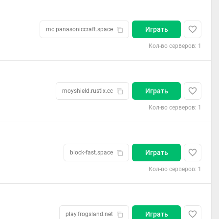
Играть
mc.panasoniccraft.space
Кол-во серверов: 1
Играть
moyshield.rustix.cc
Кол-во серверов: 1
Играть
block-fast.space
Кол-во серверов: 1
Играть
play.frogsland.net