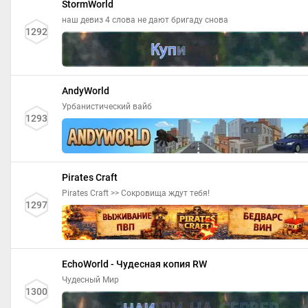
StormWorld
наш девиз 4 слова не дают бригаду снова
1292
AndyWorld
Урбанистический вайб
1293
Pirates Craft
Pirates Craft >> Сокровища ждут тебя!
1297
EchoWorld - Чудесная копия RW
Чудесный Мир
1300