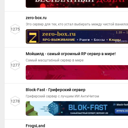
zero-box.ru
Это сервер для тех, кто устал выбирать между чистой ванило
1275
Мойшилд - самый огромный RP сервер в мире!
Самый масштабный сервер в мире
1277
Block-Fast - Гриферский сервер
Гриферский сервер с лучшим ИИ АнтиЧитом
1278
FrogsLand