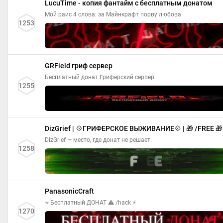
LucuTime - копия фантайм с бесплатным донатом
Мой раис 4 слова: за Майнкрафт порву любова
1253
GRField гриф сервер
Бесплатный донат Гриферский сервер
1255
DizGrief | 💠ГРИФЕРСКОЕ ВЫЖИВАНИЕ💠 | 🎁 /FREE 🎁
DizGrief — место, где донат не решает.
1258
PanasonicCraft
⭐ Бесплатный ДОНАТ ⚠ /hack ⚡
1270