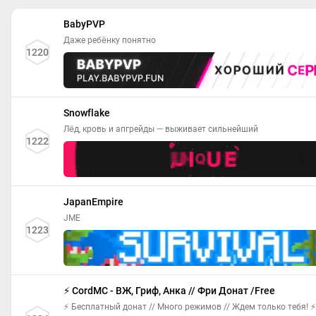
BabyPVP
Даже ребёнку понятно
1220
Snowflake
Лёд, кровь и апгрейды — выживает сильнейший
1222
JapanEmpire
JME
1223
⚡ CordMC - ВЖ, Гриф, Анка // Фри Донат /Free
⚡ Бесплатный донат // Много режимов // Ждем только тебя! ⚡