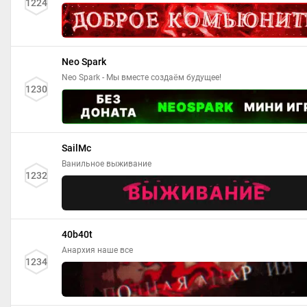
1224
Neo Spark
Neo Spark - Мы вместе создаём будущее!
1230
SailMc
Ванильное выживание
1232
40b40t
Анархия наше все
1234