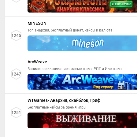
MINESON
Топ анархия, бесплатный донат, кейсы и валюта!
1245
ArcWeave
Ванильное выживание с элементами РПГ и Ивентами
1247
WTGames- Анархия, скайблок, Гриф
Бесплатные кейсы за время игры
1251