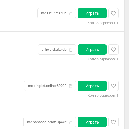
Играть
mc.lucutime.fun
Кол-во серверов: 1
Играть
grfield.skuf.club
Кол-во серверов: 1
Играть
mc.dizgrief.online:63902
Кол-во серверов: 1
Играть
mc.panasoniccraft.space