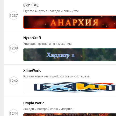
ERYTIME
Erytime Анархия - заходи и пиши /free
1237
NyxorCraft
Уникальные плагины и механики
1239
XlineWorld
Крутая копия reallyworld со всеми системами
1242
Utopia World
Заходи и построй свою империю!
1244