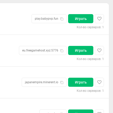
Играть
play.babypvp.fun
Кол-во серверов: 1
Играть
eu.freegamehost.xyz:5776
Кол-во серверов: 1
Играть
japanempire.minerent.io
Кол-во серверов: 1