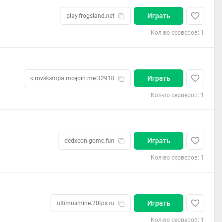
Играть
play.frogsland.net
Кол-во серверов: 1
Играть
kirovsksmpa.mc-join.me:32910
Кол-во серверов: 1
Играть
dedxeon.gomc.fun
Кол-во серверов: 1
Играть
ultimusmine.20tps.ru
Кол-во серверов: 1