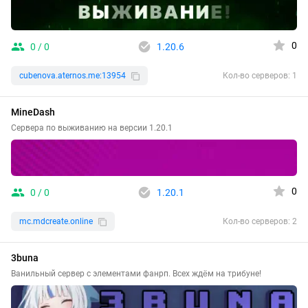
0
0 / 0
1.20.6
cubenova.aternos.me:13954
Кол-во серверов: 1
MineDash
Сервера по выживанию на версии 1.20.1
0
0 / 0
1.20.1
mc.mdcreate.online
Кол-во серверов: 2
3buna
Ванильный сервер с элементами фанрп. Всех ждём на трибуне!