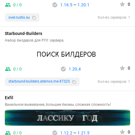
0
0 / 0
1.16.5
—
1.20.1
over.rustix.su
Кол-во серверов: 1
Starbound-Builders
Набор билдеров для РПГ сервера.
0
0 / 0
1.20.4
starbound-builders.aternos.me:47325
Кол-во серверов: 1
Exfil
Ванильное выживание, большие биомы, сложная сложность!
0
0 / 0
1.12.2
—
1.21.5