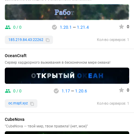
0
0 / 0
1.20.1
—
1.21.4
185.219.84.43:22262
Кол-во серверов: 1
OceanCraft
Сервер хардкорного выживания в бесконечном мире океана!
0
0 / 0
1.17
—
1.20.6
oc.mspt.xyz
Кол-во серверов: 1
CubeNova
"CubeNova — твой мир, твои правила! (нет, мои)"