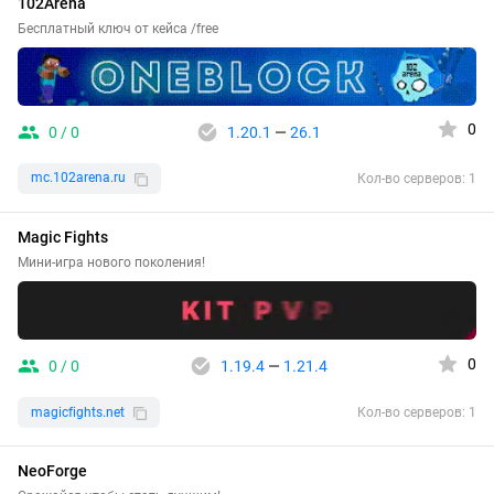
102Arena
Бесплатный ключ от кейса /free
0
0 / 0
1.20.1
—
26.1
mc.102arena.ru
Кол-во серверов: 1
Magic Fights
Мини-игра нового поколения!
0
0 / 0
1.19.4
—
1.21.4
magicfights.net
Кол-во серверов: 1
NeoForge