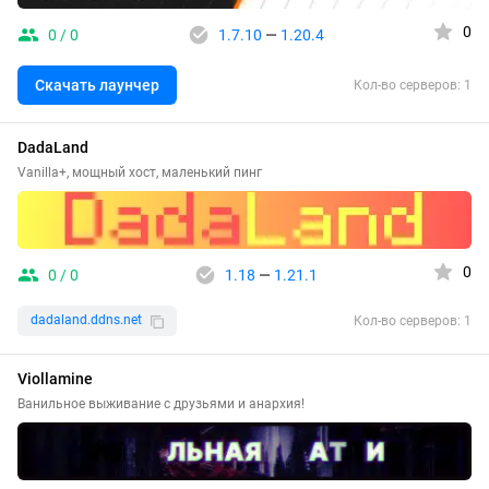
0
0 / 0
1.7.10
—
1.20.4
Скачать лаунчер
Кол-во серверов: 1
DadaLand
Vanilla+, мощный хост, маленький пинг
0
0 / 0
1.18
—
1.21.1
dadaland.ddns.net
Кол-во серверов: 1
Viollamine
Ванильное выживание с друзьями и анархия!