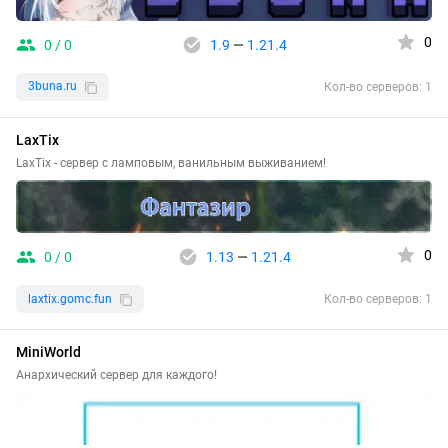
0
0 / 0
1.9
—
1.21.4
3buna.ru
Кол-во серверов: 1
LaxTix
LaxTix - сервер с ламповым, ванильным выживанием!
0
0 / 0
1.13
—
1.21.4
laxtix.gomc.fun
Кол-во серверов: 1
MiniWorld
Анархический сервер для каждого!