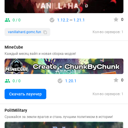
0
0 / 0
1.12.2
—
1.21.1
vanillahard.gomc.fun
Кол-во серверов: 1
MineCube
Каждый месяц вайп и новая сборка модов!
0
0 / 0
1.20.1
Скачать лаунчер
Кол-во серверов: 1
PolitMilitary
Сражайся за земли врагов и стань лучшим политиком в истории!