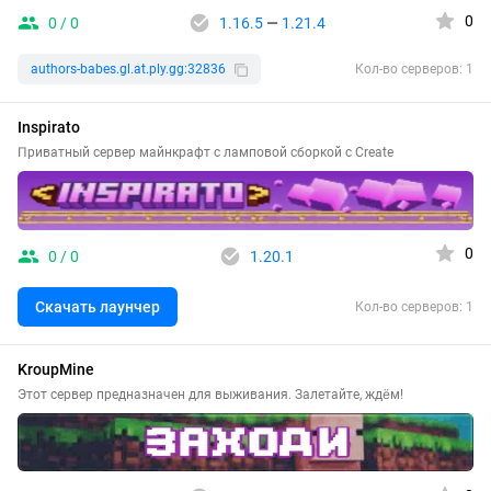
0
0 / 0
1.16.5
—
1.21.4
authors-babes.gl.at.ply.gg:32836
Кол-во серверов: 1
Inspirato
Приватный сервер майнкрафт с ламповой сборкой с Create
0
0 / 0
1.20.1
Скачать лаунчер
Кол-во серверов: 1
KroupMine
Этот сервер предназначен для выживания. Залетайте, ждём!