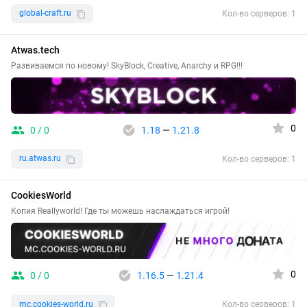
global-craft.ru
Кол-во серверов: 1
Atwas.tech
Развиваемся по новому! SkyBlock, Creative, Anarchy и RPG!!!
0
0 / 0
1.18
—
1.21.8
ru.atwas.ru
Кол-во серверов: 1
CookiesWorld
Копия Reallyworld! Где ты можешь наслаждаться игрой!
0
0 / 0
1.16.5
—
1.21.4
mc.cookies-world.ru
Кол-во серверов: 1