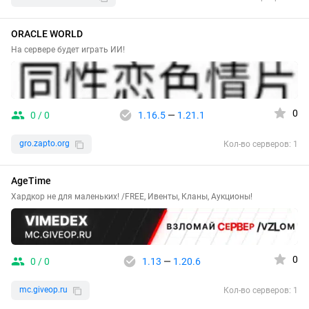
ORACLE WORLD
На сервере будет играть ИИ!
0
0 / 0
1.16.5
—
1.21.1
gro.zapto.org
Кол-во серверов: 1
AgeTime
Хардкор не для маленьких! /FREE, Ивенты, Кланы, Аукционы!
0
0 / 0
1.13
—
1.20.6
mc.giveop.ru
Кол-во серверов: 1