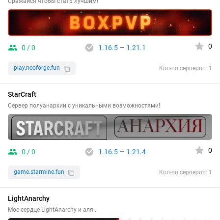
Сражайся чтобы стать лучшим!
0
0 / 0
1.16.5
—
1.21.1
play.neoforge.fun
Кол-во серверов: 1
StarCraft
Сервер полуанархии с уникальными возможностями!
0
0 / 0
1.16.5
—
1.21.4
game.starmine.fun
Кол-во серверов: 1
LightAnarchy
Мое сердце LightAnarchy и аля...