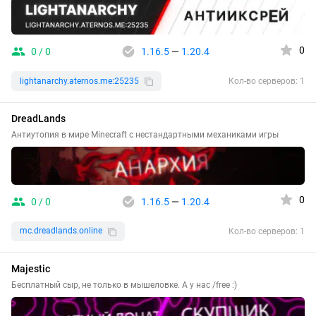
0
0 / 0
1.16.5
—
1.20.4
lightanarchy.aternos.me:25235
Кол-во серверов: 1
DreadLands
Антиутопия в мире Minecraft с нестандартными механиками игры
0
0 / 0
1.16.5
—
1.20.4
mc.dreadlands.online
Кол-во серверов: 1
Majestic
Бесплатный сыр, не только в мышеловке. А у нас /free :)