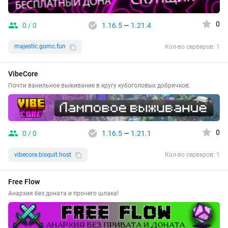
0
0 / 0
1.16.5
—
1.21.4
majestic.gomc.fun
Кол-во серверов: 1
VibeCore
Почти ванильное выживание в кругу кубоголовых добрячков.
0
0 / 0
1.16.5
—
1.21.1
vibecore.bisquit.host
Кол-во серверов: 1
Free Flow
Анархия без доната и прочего шлака!