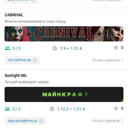
CARNIVAL
Ванильное выживание и спаун город
0
0 / 0
1.9
—
1.21.4
mc.carnival.rip
Кол-во серверов: 1
Sunlight-Mc
Лучший майкнарфт сервер
0
0 / 0
1.12.2
—
1.21.4
play.sunlight-mc.pl
Кол-во серверов: 1