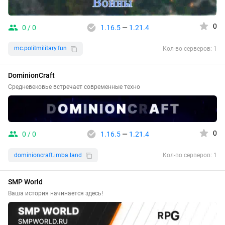
0
0 / 0
1.16.5
—
1.21.4
mc.politmilitary.fun
Кол-во серверов: 1
DominionCraft
Средневековье встречает современные техно
0
0 / 0
1.16.5
—
1.21.4
dominioncraft.imba.land
Кол-во серверов: 1
SMP World
Ваша история начинается здесь!