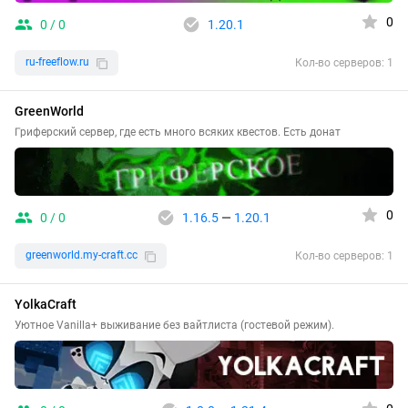
0
0 / 0
1.20.1
ru-freeflow.ru
Кол-во серверов: 1
GreenWorld
Гриферский сервер, где есть много всяких квестов. Есть донат
0
0 / 0
1.16.5
—
1.20.1
greenworld.my-craft.cc
Кол-во серверов: 1
YolkaCraft
Уютное Vanilla+ выживание без вайтлиста (гостевой режим).