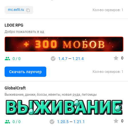
mc.exfil.ru
Кол-во серверов: 1
LDOE RPG
Добро пожаловать в ад
0
0 / 0
1.4.7
—
1.21.4
Скачать лаунчер
Кол-во серверов: 1
GlobalCraft
Выживание, данжи, боссы, ивенты, новая руда, питомцы
0
0 / 0
1.20.5
—
1.21.1