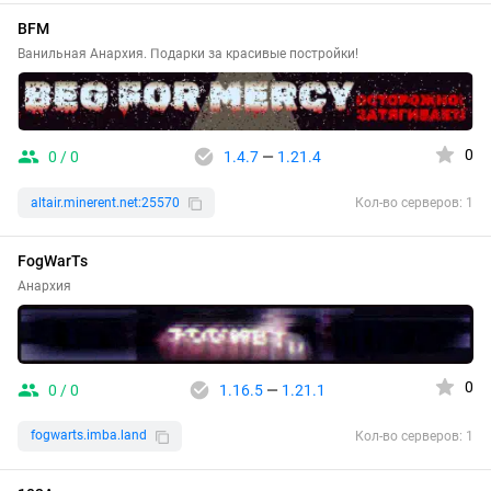
BFM
Ванильная Анархия. Подарки за красивые постройки!
0
0 / 0
1.4.7
—
1.21.4
altair.minerent.net:25570
Кол-во серверов: 1
FogWarTs
Анархия
0
0 / 0
1.16.5
—
1.21.1
fogwarts.imba.land
Кол-во серверов: 1