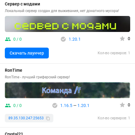
Сервер с модами
Локальный сервер создан для выживания, нет донатного мусора!
0
0 / 0
1.20.1
Скачать лаунчер
Кол-во серверов: 1
RonTime
RonTime - лучший гриферский сервер!
0
0 / 0
1.16.5
—
1.20.1
89.35.130.247:25653
Кол-во серверов: 1
Crystal21