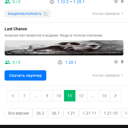
0
0 / 0
1.12.2
—
1.20.1
kroupmine.mcmod.ru
Кол-во серверов: 1
Last Chance
Анархия без приватов и модами. Моды в полном описании.
0
0 / 0
1.20.1
Скачать лаунчер
Кол-во серверов: 1
1
...
9
10
11
12
...
14
Все версии
26.2
26.1
1.21
1.21.11
1.21.10
1