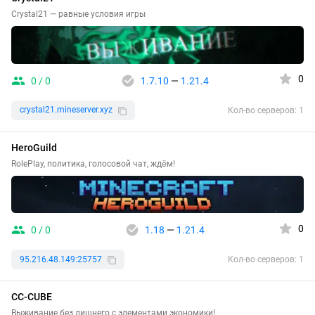
Crystal21 — равные условия игры
0
0 / 0
1.7.10
—
1.21.4
crystal21.mineserver.xyz
Кол-во серверов: 1
HeroGuild
RolePlay, политика, голосовой чат, ждём!
0
0 / 0
1.18
—
1.21.4
95.216.48.149:25757
Кол-во серверов: 1
CC-CUBE
Выживание без лишнего с элементами экономики!