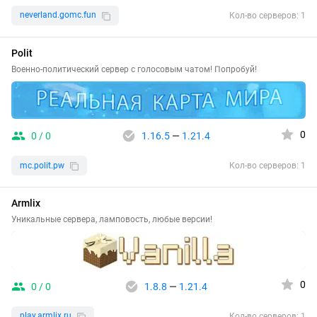
neverland.gomc.fun
Кол-во серверов: 1
Polit
Военно-политический сервер с голосовым чатом! Попробуй!
0
0 / 0
1.16.5
—
1.21.4
mc.polit.pw
Кол-во серверов: 1
Armlix
Уникальные сервера, ламповость, любые версии!
0
0 / 0
1.8.8
—
1.21.4
play.armlix.ru
Кол-во серверов: 1