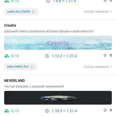
0
0 / 0
1.8.8
—
1.21.4
yolka.fun:25809
Кол-во серверов: 1
Creatix
Широкий спектр различных игровых фишек и креативность!
0
0 / 0
1.12.2
—
1.21.4
play.creatix.fun
Кол-во серверов: 1
NEVERLAND
Чистая анархия, с хорошей экономикой!
0
0 / 0
1.16.5
—
1.21.4