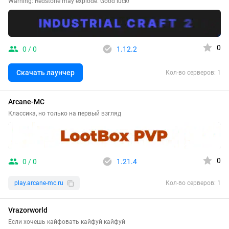
Warning: Redstone may explode. Good luck!
0
0 / 0
1.12.2
Скачать лаунчер
Кол-во серверов: 1
Arcane-MC
Классика, но только на первый взгляд
0
0 / 0
1.21.4
play.arcane-mc.ru
Кол-во серверов: 1
Vrazorworld
Если хочешь кайфовать кайфуй кайфуй