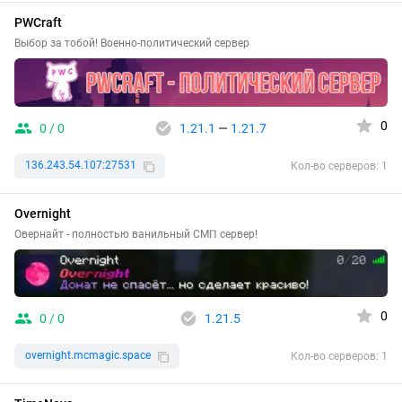
PWCraft
Выбор за тобой! Военно-политический сервер
0
0 / 0
1.21.1
—
1.21.7
136.243.54.107:27531
Кол-во серверов: 1
Overnight
Овернайт - полностью ванильный СМП сервер!
0
0 / 0
1.21.5
overnight.mcmagic.space
Кол-во серверов: 1