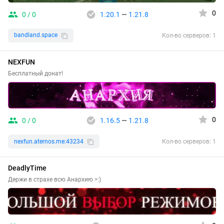
0
0 / 0
1.20.1
—
1.21.8
bandland.space
Кол-во серверов: 1
NEXFUN
Бесплатный донат!
0
0 / 0
1.16.5
—
1.21.8
nexfun.aternos.me:43234
Кол-во серверов: 1
DeadlyTime
Держи в страхе всю Анархию >:)