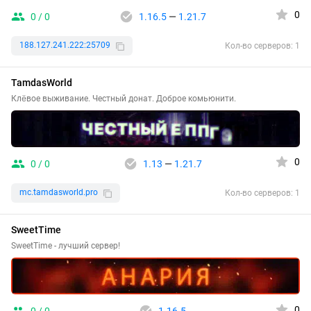
0
0 / 0
1.16.5
—
1.21.7
188.127.241.222:25709
Кол-во серверов: 1
TamdasWorld
Клёвое выживание. Честный донат. Доброе комьюнити.
0
0 / 0
1.13
—
1.21.7
mc.tamdasworld.pro
Кол-во серверов: 1
SweetTime
SweetTime - лучший сервер!
0