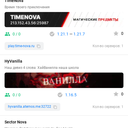
TimeNova
Время твоего приключения
0
0 / 0
1.21.1
—
1.21.7
play.time-nova.ru
Кол-во серверов: 1
HyVanilla
Наш девиз 4 слова: ХайВанилла наша школа
0
0 / 0
1.16.5
hyvanilla.aternos.me:32722
Кол-во серверов: 1
Sector Nova