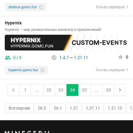
sliwbox.gomc.fun
Кол-во серверов: 1
Hypernix
Hypernix — мир увлекательных мини-игр и приключений!
0
0 / 0
1.4.7
—
1.21.11
hypernix.gomc.fun
Кол-во серверов: 1
1
...
22
23
24
25
...
28
Все версии
26.2
26.1
1.21
1.21.11
1.21.10
1