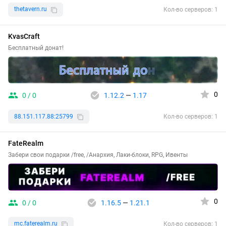
thetavern.ru
Кол-во серверов: 1
KvasCraft
Бесплатный донат!
0
0 / 0
1.12.2
—
1.17
88.151.117.88:25799
Кол-во серверов: 1
FateRealm
Забери свои подарки /free, /Анархия, Лаки-блоки, RPG, Ивенты
0
0 / 0
1.16.5
—
1.21.1
mc.faterealm.ru
Кол-во серверов: 1