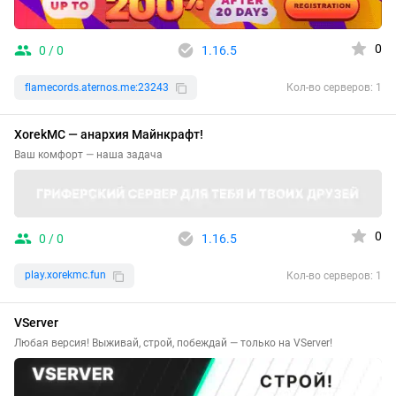
0
0 / 0
1.16.5
flamecords.aternos.me:23243
Кол-во серверов: 1
XorekMC — анархия Майнкрафт!
Ваш комфорт — наша задача
0
0 / 0
1.16.5
play.xorekmc.fun
Кол-во серверов: 1
VServer
Любая версия! Выживай, строй, побеждай — только на VServer!