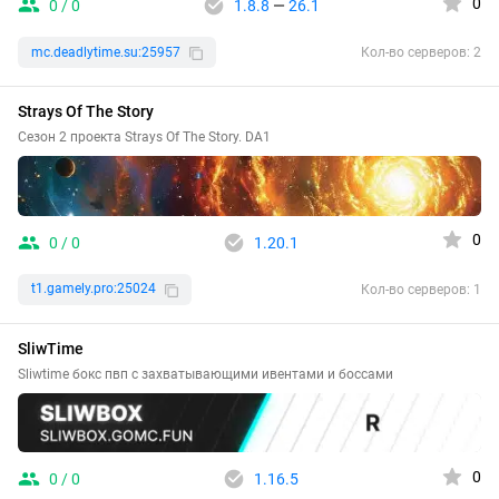
0
0 / 0
1.8.8
—
26.1
mc.deadlytime.su:25957
Кол-во серверов: 2
Strays Of The Story
Сезон 2 проекта Strays Of The Story. DA1
0
0 / 0
1.20.1
t1.gamely.pro:25024
Кол-во серверов: 1
SliwTime
Sliwtime бокс пвп с захватывающими ивентами и боссами
0
0 / 0
1.16.5