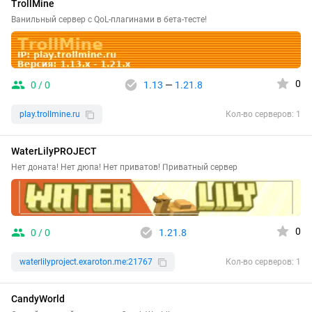
TrollMine
Ванильный сервер с QoL-плагинами в бета-тесте!
0
0 / 0
1.13
—
1.21.8
play.trollmine.ru
Кол-во серверов: 1
WaterLilyPROJECT
Нет доната! Нет дюпа! Нет приватов! Приватный сервер
0
0 / 0
1.21.8
waterlilyproject.exaroton.me:21767
Кол-во серверов: 1
CandyWorld