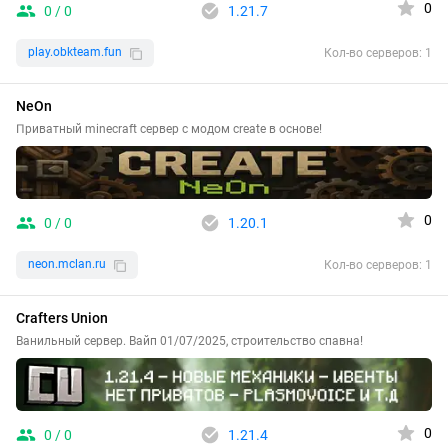
0
0 / 0
1.21.7
play.obkteam.fun
Кол-во серверов: 1
NeOn
Приватный minecraft сервер с модом create в основе!
0
0 / 0
1.20.1
neon.mclan.ru
Кол-во серверов: 1
Crafters Union
Ванильный сервер. Вайп 01/07/2025, строительство спавна!
0
0 / 0
1.21.4