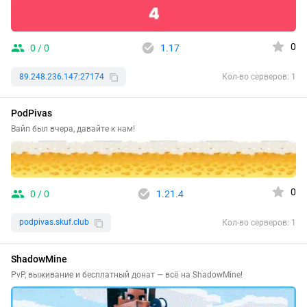
0
0 / 0
1.17
89.248.236.147:27174
Кол-во серверов: 1
PodPivas
Вайп был вчера, давайте к нам!
0
0 / 0
1.21.4
podpivas.skuf.club
Кол-во серверов: 1
ShadowMine
PvP, выживание и бесплатный донат — всё на ShadowMine!