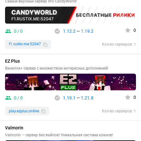
Самый вкусный сервер это CandyWorld!
0
0 / 0
1.12.2
—
1.19.2
f1.rustix.me:52047
Кол-во серверов: 1
EZ Plus
Ванилла+ сервер с множеством интересных дополнений!
0
0 / 0
1.19.1
—
1.21.8
play.ezplus.online
Кол-во серверов: 1
Valmorin
Valmorin — сервер без вайпов! Уникальная система кланов!