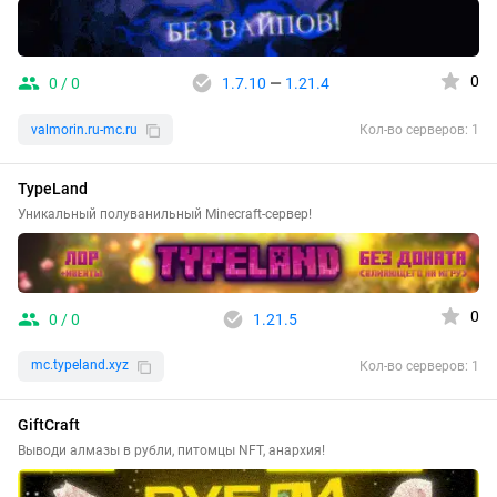
0
0 / 0
1.7.10
—
1.21.4
valmorin.ru-mc.ru
Кол-во серверов: 1
TypeLand
Уникальный полуванильный Minecraft-сервер!
0
0 / 0
1.21.5
mc.typeland.xyz
Кол-во серверов: 1
GiftCraft
Выводи алмазы в рубли, питомцы NFT, анархия!