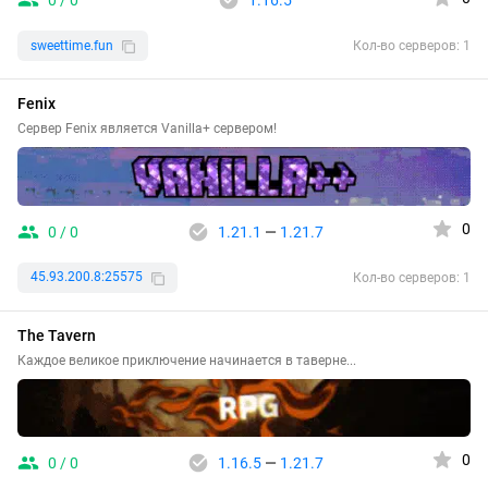
0 / 0
1.16.5
sweettime.fun
Кол-во серверов: 1
Fenix
Сервер Fenix является Vanilla+ сервером!
0
0 / 0
1.21.1
—
1.21.7
45.93.200.8:25575
Кол-во серверов: 1
The Tavern
Каждое великое приключение начинается в таверне...
0
0 / 0
1.16.5
—
1.21.7