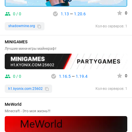
0
0 / 0
1.13
—
1.20.6
shadowmine.org
Кол-во серверов: 1
MINIGAMES
Лучшие мини-игры майнкрафт
0
0 / 0
1.16.5
—
1.19.4
h1.kyonix.com:25602
Кол-во серверов: 1
MeWorld
Minecraft - Это моя жизнь!!!