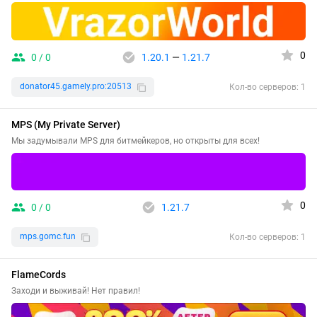
0
0 / 0
1.20.1
—
1.21.7
donator45.gamely.pro:20513
Кол-во серверов: 1
MPS (My Private Server)
Мы задумывали MPS для битмейкеров, но открыты для всех!
0
0 / 0
1.21.7
mps.gomc.fun
Кол-во серверов: 1
FlameCords
Заходи и выживай! Нет правил!