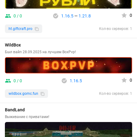
0
0 / 0
1.16.5
—
1.21.8
ht.giftcraft.pro
Кол-во серверов: 1
WildBox
Был вайп 28.09.2025 на лучшем BoxPvp!
0
0 / 0
1.16.5
wildbox.gomc.fun
Кол-во серверов: 1
BandLand
Выживание с приватами!