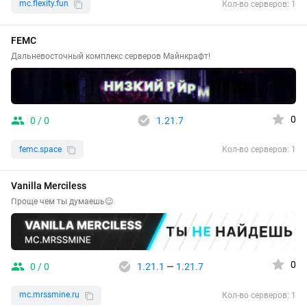
mc.flexity.fun
Кол-во серверов: 1
FEMC
Дальневосточный комплекс серверов Майнкрафт!
0
0 / 0
1.21.7
femc.space
Кол-во серверов: 1
Vanilla Merciless
Проще чем ты думаешь😉
0
0 / 0
1.21.1
—
1.21.7
mc.mrssmine.ru
Кол-во серверов: 1