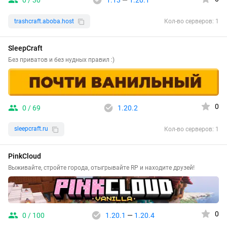
0 / 30
1.13
—
1.20.1
trashcraft.aboba.host
Кол-во серверов: 1
SleepCraft
Без приватов и без нудных правил :)
0
0 / 69
1.20.2
sleepcraft.ru
Кол-во серверов: 1
PinkCloud
Выживайте, стройте города, отыгрывайте RP и находите друзей!
0
0 / 100
1.20.1
—
1.20.4