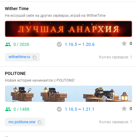
Wither Time
Не иссушай себя на других серверах, играй на WitherTime
0
0 / 2026
1.16.5
—
1.20.6
withertime.ru
Кол-во серверов: 1
POLITONE
Новая история начинается с POLITONE!
0
0 / 1488
1.16.5
—
1.21.1
mc.politone.one
Кол-во серверов: 1