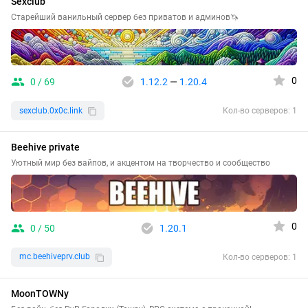
Sexclub
Старейший ванильный сервер без приватов и админов🦄
0
0 / 69
1.12.2
—
1.20.4
sexclub.0x0c.link
Кол-во серверов: 1
Beehive private
Уютный мир без вайпов, и акцентом на творчество и сообщество
0
0 / 50
1.20.1
mc.beehiveprv.club
Кол-во серверов: 1
MoonTOWNy