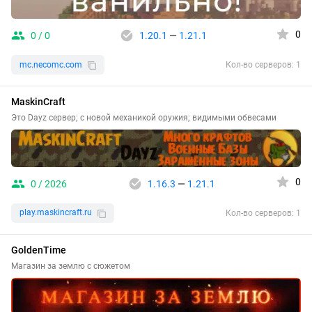
0
0 / 0
1.20.1
—
1.21.1
mc.necomc.com
Кол-во серверов: 1
MaskinCraft
Это Dayz сервер; с новой механикой оружия; видимыми обвесами
0
0 / 2026
1.16.3
—
1.21.1
play.maskincraft.ru
Кол-во серверов: 1
GoldenTime
Магазин за землю с сюжетом