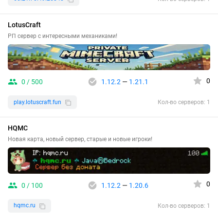
LotusCraft
РП сервер с интересными механиками!
0
0 / 500
1.12.2
—
1.21.1
play.lotuscraft.fun
Кол-во серверов: 1
HQMC
Новая карта, новый сервер, старые и новые игроки!
0
0 / 100
1.12.2
—
1.20.6
hqmc.ru
Кол-во серверов: 1