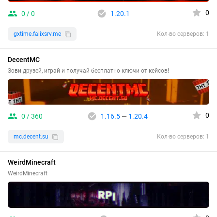
0
0 / 0
1.20.1
gxtime.falixsrv.me
Кол-во серверов: 1
DecentMC
Зови друзей, играй и получай бесплатно ключи от кейсов!
0
0 / 360
1.16.5
—
1.20.4
mc.decent.su
Кол-во серверов: 1
WeirdMinecraft
WeirdMinecraft