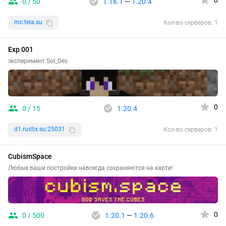
0
0 / 50
1.16.1
—
1.20.4
mc.teia.su
Кол-во серверов: 1
Exp 001
эксперимент Sol_Des
0
0 / 15
1.20.4
d1.rustix.su:25031
Кол-во серверов: 1
CubismSpace
Любые ваши постройки навсегда сохраняются на карте!
0
0 / 500
1.20.1
—
1.20.6