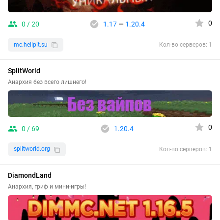
0
0 / 20
1.17
—
1.20.4
mc.hellpit.su
Кол-во серверов: 1
SplitWorld
Анархия без всего лишнего!
0
0 / 69
1.20.4
splitworld.org
Кол-во серверов: 1
DiamondLand
Анархия, гриф и мини-игры!