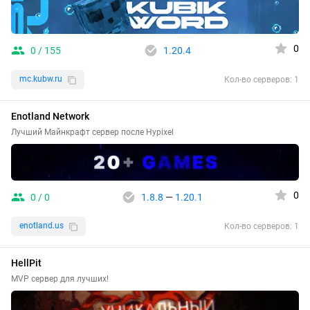
0
0 / 155
1.20.4
mc.kubw.ru
Кол-во серверов: 1
Enotland Network
Лучший Майнкрафт сервер после Hypixel
0
0 / 0
1.8.8
—
1.20.1
enotland.us
Кол-во серверов: 1
HellPit
MVP сервер для лучших!