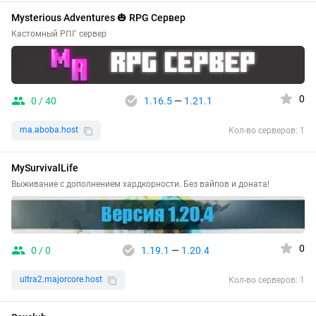
Mysterious Adventures 🎃 RPG Сервер
Кастомный РПГ сервер
0
0 / 40
1.16.5
—
1.21.1
ma.aboba.host
Кол-во серверов: 1
MySurvivalLife
Выживание с дополнением хардкорности. Без вайпов и доната!
0
0 / 0
1.19.1
—
1.20.4
ultra2.majorcore.host
Кол-во серверов: 1