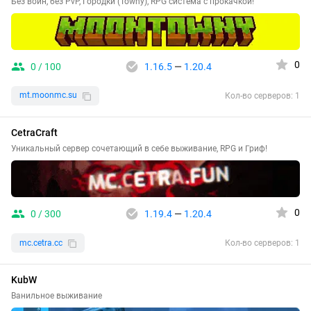
Без войн, без PvP, Городки (Towny), RPG система с прокачкой!
0
0 / 100
1.16.5
—
1.20.4
mt.moonmc.su
Кол-во серверов: 1
CetraCraft
Уникальный сервер сочетающий в себе выживание, RPG и Гриф!
0
0 / 300
1.19.4
—
1.20.4
mc.cetra.cc
Кол-во серверов: 1
KubW
Ванильное выживание