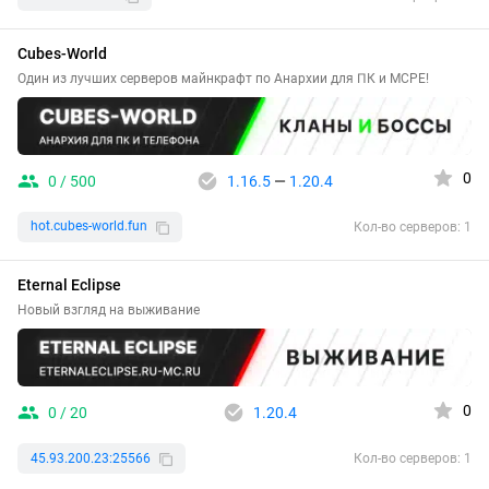
Сubes-World
Один из лучших серверов майнкрафт по Анархии для ПК и MCPE!
0
0 / 500
1.16.5
—
1.20.4
hot.cubes-world.fun
Кол-во серверов: 1
Eternal Eclipse
Новый взгляд на выживание
0
0 / 20
1.20.4
45.93.200.23:25566
Кол-во серверов: 1