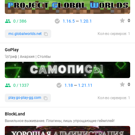
0
0 / 386
1.16.5
—
1.20.1
mc.globalworlds.net
Кол-во серверов: 1
GoPlay
🚀Гриф | Анархия | Столбы
0
0 / 1337
1.18
—
1.21.11
play.go-play-gg.com
Кол-во серверов: 1
BlockLand
Ванильное выживание. Плагины, лишь упрощающие геймплей!