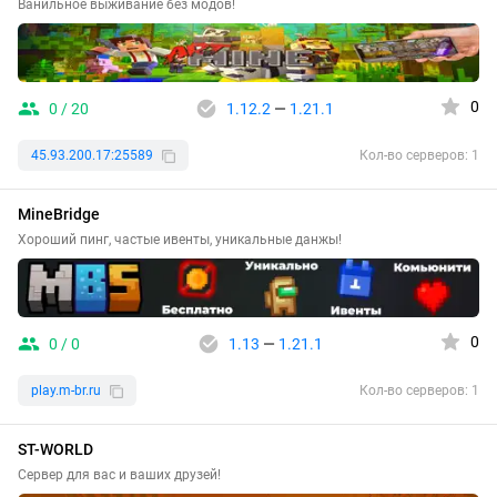
Ванильное выживание без модов!
0
0 / 20
1.12.2
—
1.21.1
45.93.200.17:25589
Кол-во серверов: 1
MineBridge
Хороший пинг, частые ивенты, уникальные данжы!
0
0 / 0
1.13
—
1.21.1
play.m-br.ru
Кол-во серверов: 1
ST-WORLD
Сервер для вас и ваших друзей!