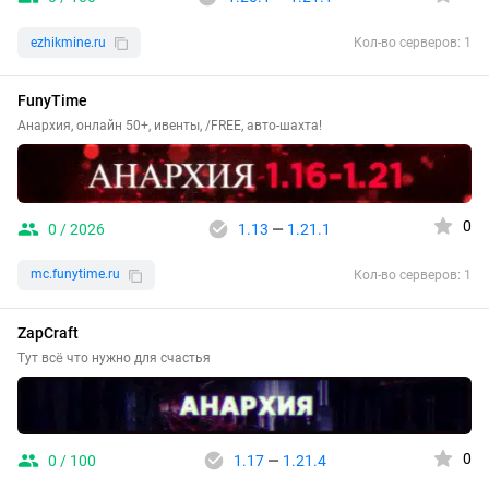
ezhikmine.ru
Кол-во серверов: 1
FunyTime
Анархия, онлайн 50+, ивенты, /FREE, авто-шахта!
0
0 / 2026
1.13
—
1.21.1
mc.funytime.ru
Кол-во серверов: 1
ZapCraft
Тут всё что нужно для счастья
0
0 / 100
1.17
—
1.21.4