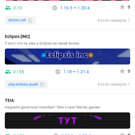
0
0 / 0
1.16.5
—
1.20.4
dimmc.net
Кол-во серверов: 1
Eclipsis [INC]
У кого что на уме, а Eclipsis на своей волне
0
0 / 65
1.18
—
1.21.4
play.eclipsis.quest
Кол-во серверов: 1
TEIA
Надоели донатные помойки? Тебе к нам! Магия, данжи