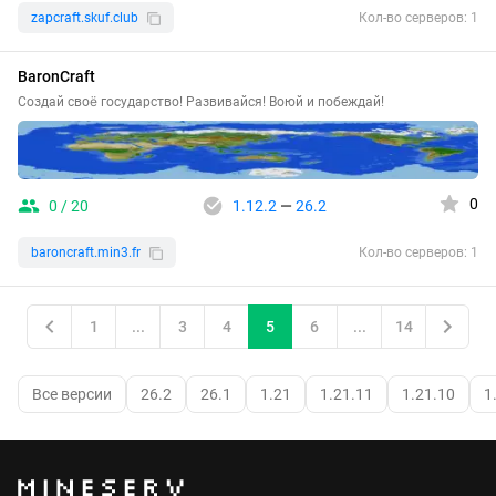
zapcraft.skuf.club
Кол-во серверов: 1
BaronCraft
Создай своё государство! Развивайся! Воюй и побеждай!
0
0 / 20
1.12.2
—
26.2
baroncraft.min3.fr
Кол-во серверов: 1
1
...
3
4
5
6
...
14
Все версии
26.2
26.1
1.21
1.21.11
1.21.10
1