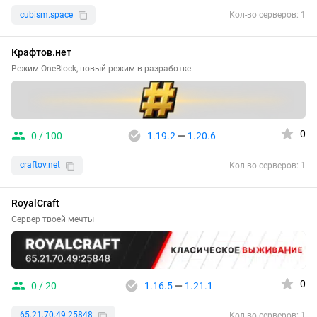
cubism.space
Кол-во серверов: 1
Крафтов.нет
Режим OneBlock, новый режим в разработке
0
0 / 100
1.19.2
—
1.20.6
craftov.net
Кол-во серверов: 1
RoyalCraft
Сервер твоей мечты
0
0 / 20
1.16.5
—
1.21.1
65.21.70.49:25848
Кол-во серверов: 1