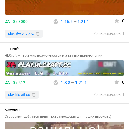
0
0 / 8000
1.16.5
—
1.21.1
play.st-world.xyz
Кол-во серверов: 1
HLCraft
HLCraft — твой мир возможностей и эпичных приключений!
0
0 / 512
1.8.8
—
1.21.1
play.hlcraft.cc
Кол-во серверов: 1
NecoMC
Стараемся добиться приятной атмосферы для наших игроков :)