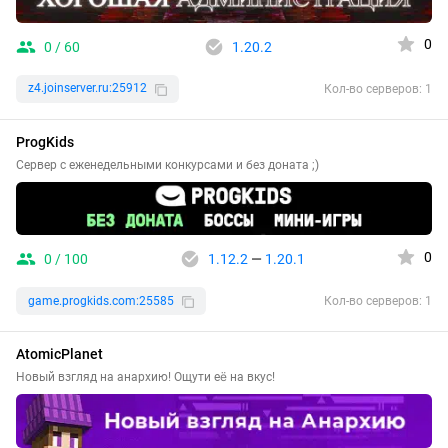
0
0 / 60
1.20.2
z4.joinserver.ru:25912
Кол-во серверов: 1
ProgKids
Сервер с еженедельными конкурсами и без доната ;)
0
0 / 100
1.12.2
—
1.20.1
game.progkids.com:25585
Кол-во серверов: 1
AtomicPlanet
Новый взгляд на анархию! Ощути её на вкус!