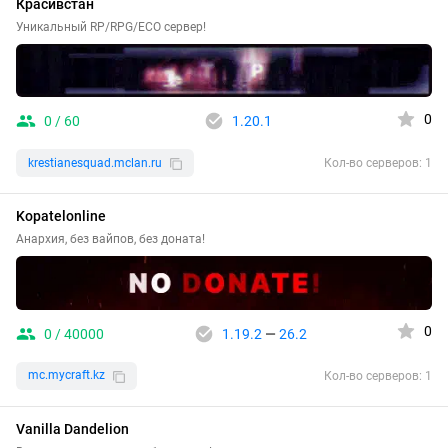
Красивстан
Уникальный RP/RPG/ECO сервер!
0
0 / 60
1.20.1
krestianesquad.mclan.ru
Кол-во серверов: 1
Kopatelonline
Анархия, без вайпов, без доната!
0
0 / 40000
1.19.2
—
26.2
mc.mycraft.kz
Кол-во серверов: 1
Vanilla Dandelion