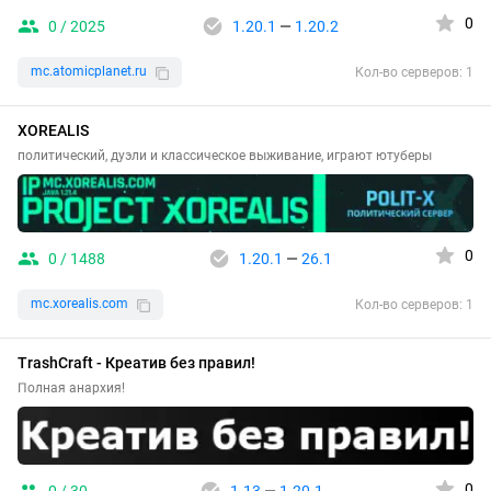
0
0 / 2025
1.20.1
—
1.20.2
mc.atomicplanet.ru
Кол-во серверов: 1
XOREALIS
политический, дуэли и классическое выживание, играют ютуберы
0
0 / 1488
1.20.1
—
26.1
mc.xorealis.com
Кол-во серверов: 1
TrashCraft - Креатив без правил!
Полная анархия!
0