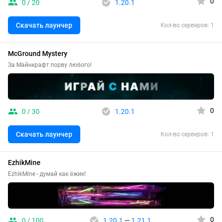
0
0 / 20
1.20.1
Скачать лаунчер
Кол-во серверов: 1
McGround Mystery
За Майнкрафт порву любого!
0
0 / 30
1.20.1
Скачать лаунчер
Кол-во серверов: 1
EzhikMine
EzhikMine - думай как ёжик!
0
0 / 100
1.20.1
—
1.21.1