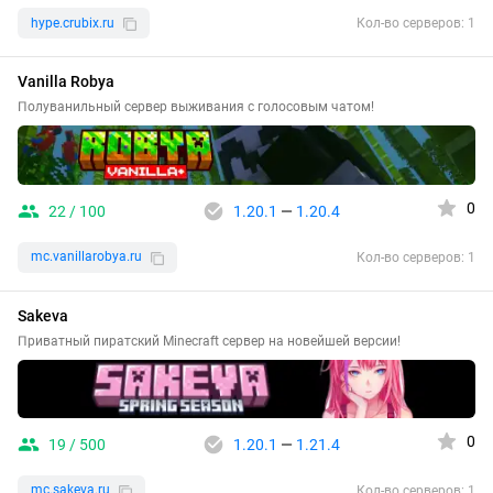
hype.crubix.ru
Кол-во серверов: 1
Vanilla Robya
Полуванильный сервер выживания с голосовым чатом!
0
22 / 100
1.20.1
—
1.20.4
mc.vanillarobya.ru
Кол-во серверов: 1
Sakeva
Приватный пиратский Minecraft сервер на новейшей версии!
0
19 / 500
1.20.1
—
1.21.4
mc.sakeva.ru
Кол-во серверов: 1