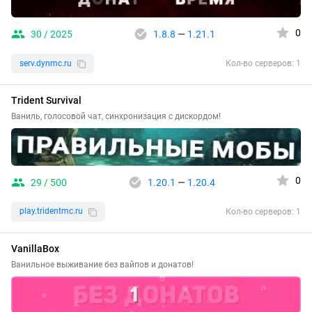
0
30 / 2025
1.8.8
—
1.21.1
serv.dynmc.ru
Кол-во серверов: 1
Trident Survival
Ваниль, голосовой чат, синхронизация с дискордом!
0
29 / 500
1.20.1
—
1.20.4
play.tridentmc.ru
Кол-во серверов: 1
VanillaBox
Ванильное выживание без вайпов и донатов!