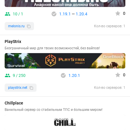
0
10 / 1
1.19.1
—
1.20.4
melonis.ru
Кол-во серверов: 1
PlayStrix
Безграничный мир для твоих возможностей, без вайпов!
0
9 / 250
1.20.1
playstrix.net
Кол-во серверов: 1
Chillplace
Ванильный сервер со стабильным ТПС и большим миром!