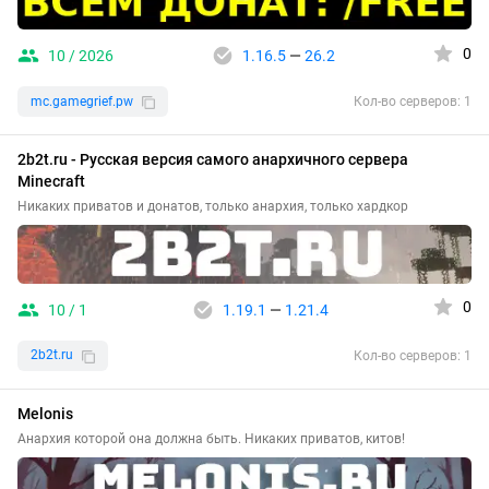
0
10 / 2026
1.16.5
—
26.2
mc.gamegrief.pw
Кол-во серверов: 1
2b2t.ru - Русская версия самого анархичного сервера
Minecraft
Никаких приватов и донатов, только анархия, только хардкор
0
10 / 1
1.19.1
—
1.21.4
2b2t.ru
Кол-во серверов: 1
Melonis
Анархия которой она должна быть. Никаких приватов, китов!