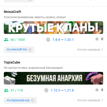
NexusCraft
Классное выживание, ивенты, казино, кланы!
0
60 / 1000
1.8.8
—
1.20.1
ms.nexcraft.me
Кол-во серверов: 1
TopiaCube
Не пропусти весь анархичный беспорядок!
0
51 / 118
1.16.5
—
1.21.8
ms.topiacube.org
Кол-во серверов: 1