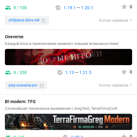
0
9 / 100
1.19.1
—
1.20.1
chillplace.ddns.net
Кол-во серверов: 1
Oneverse
Каждый блок и приключение оживают новыми возможностями!
0
9 / 200
1.13
—
1.21.5
play.oneverse.pro
Кол-во серверов: 1
Bl-modern: TFG
Сложнейшее техническое выживание с GregTech, TerraFirmaCraft
0