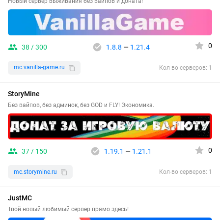
Новый сервер выживания без вайпов и доната!
0
38 / 300
1.8.8
—
1.21.4
mc.vanilla-game.ru
Кол-во серверов: 1
StoryMine
Без вайпов, без админок, без GOD и FLY! Экономика.
0
37 / 150
1.19.1
—
1.21.1
mc.storymine.ru
Кол-во серверов: 1
JustMC
Твой новый любимый сервер прямо здесь!