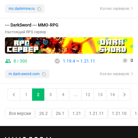
mc.darkmine.ru
Кол-во серверов: 1
--- DarkSword --- MMO-RPG
Настоящий RPG сервер
0
8 / 300
1.19.4
—
1.21.11
m.dark-sword.com
Кол-во серверов: 1
1
2
3
4
...
12
13
14
Все версии
26.2
26.1
1.21
1.21.11
1.21.10
1