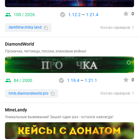
0
100 / 2026
1.12.2
—
1.21.4
darktime.imba.land
Кол-во серверов: 1
DiamondWorld
Прокачка, питомцы, посохи, клановые войны!
0
84 / 2000
1.19.4
—
1.21.1
hmb.diamondworld.pro
Кол-во серверов: 1
MineLandy
Уникальные выживание! Зашел один раз - остался навсегда!