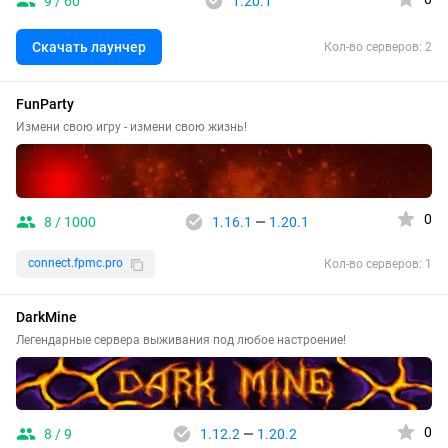
9 / 60
1.20.1
Скачать лаунчер
Кол-во серверов: 2
FunParty
Измени свою игру - измени свою жизнь!
0
8 / 1000
1.16.1
—
1.20.1
connect.fpmc.pro
Кол-во серверов: 1
DarkMine
Легендарные сервера выживания под любое настроение!
0
8 / 9
1.12.2
—
1.20.2