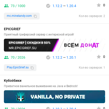
0
73 / 1000
1.12.2
—
1.20.4
mc.minelandy.com
Кол-во серверов: 2
EPICGRIEF
Приятный гриферсикй сервер с интересной игрой!
0
70 / 2026
1.12.2
—
1.20.1
Play.EpicGrief.su
Кол-во серверов: 1
Кубоёбики
Приватное ванильное выживание на Java и Bedrock!
0