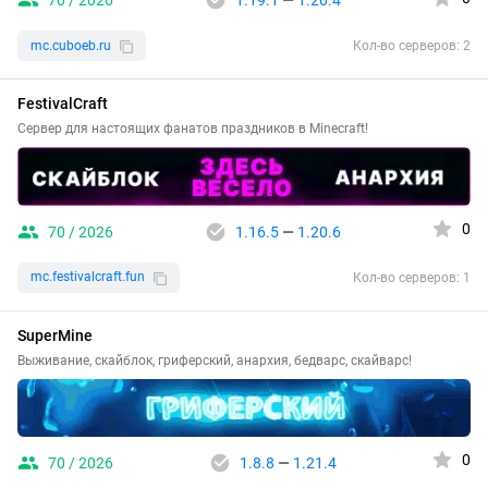
70 / 2026
1.19.1
—
1.20.4
mc.cuboeb.ru
Кол-во серверов: 2
FestivalCraft
Сервер для настоящих фанатов праздников в Minecraft!
0
70 / 2026
1.16.5
—
1.20.6
mc.festivalcraft.fun
Кол-во серверов: 1
SuperMine
Выживание, скайблок, гриферский, анархия, бедварс, скайварс!
0
70 / 2026
1.8.8
—
1.21.4