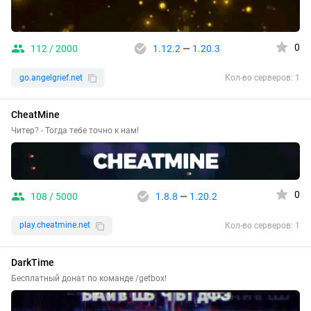
0
112 / 2000
1.12.2
—
1.20.3
go.angelgrief.net
Кол-во серверов: 1
CheatMine
Читер? - Тогда тебе точно к нам!
0
108 / 5000
1.8.8
—
1.20.2
play.cheatmine.net
Кол-во серверов: 1
DarkTime
Бесплатный донат по команде /getbox!