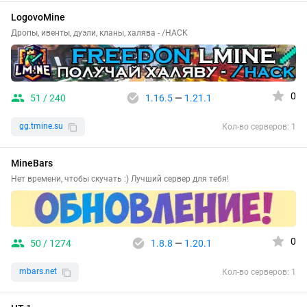
LogovoMine
Дропы, ивенты, дуэли, кланы, халява - /HACK
0
51 / 240
1.16.5
—
1.21.1
gg.tmine.su
Кол-во серверов: 1
MineBars
Нет времени, чтобы скучать :) Лучший сервер для тебя!
0
50 / 1274
1.8.8
—
1.20.1
mbars.net
Кол-во серверов: 1