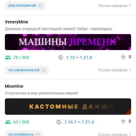
play.mcsuper.net
Кол-во серверов: 1
VeneryMine
Думаешь очередной простецкий сервак? Зайди - переубедись
0
70 / 500
1.13
—
1.21.8
mc.venerymine.net
Кол-во серверов: 1
MineHive
Погрузитесь в мир увлекательных миров!
0
63 / 500
1.16.1
—
1.21.4
mc.minehive.ru
Кол-во серверов: 1