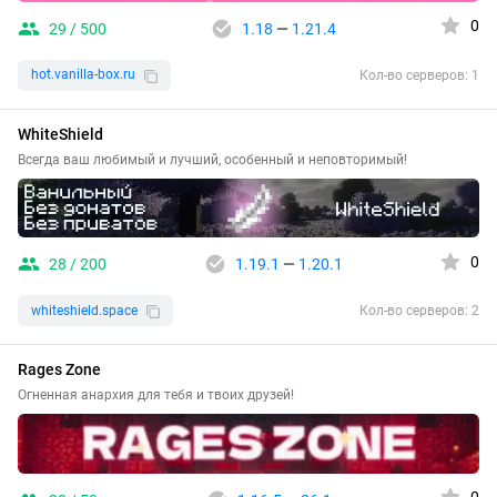
0
29 / 500
1.18
—
1.21.4
hot.vanilla-box.ru
Кол-во серверов: 1
WhiteShield
Всегда ваш любимый и лучший, особенный и неповторимый!
0
28 / 200
1.19.1
—
1.20.1
whiteshield.space
Кол-во серверов: 2
Rages Zone
Огненная анархия для тебя и твоих друзей!