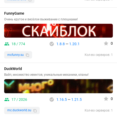
FunnyGame
Очень крутое и весёлое выживание с плюшками!
0
18 / 774
1.8.8
—
1.20.1
mcfunny.su
Кол-во серверов: 1
DuckWorld
Вайп, множество ивентов, уникальные механики, кланы!
0
17 / 2026
1.16.5
—
1.21.5
mc.duckworld.su
Кол-во серверов: 1