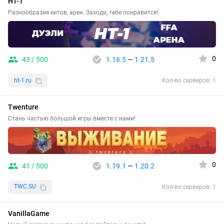
HT-1
Разнообразие китов, арен. Заходи, тебе понравится!
0
43 / 500
1.16.5
—
1.21.5
ht-1.ru
Кол-во серверов: 1
Twenture
Стань частью большой игры вместе с нами!
0
41 / 500
1.19.1
—
1.20.2
TWC.SU
Кол-во серверов: 1
VanillaGame