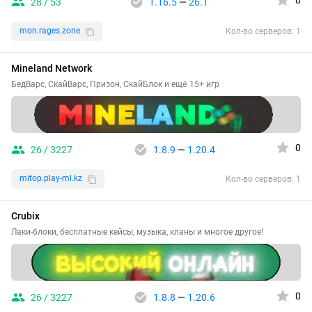
0
28 / 53
1.16.5
—
26.1
mon.rages.zone
Кол-во серверов: 1
Mineland Network
БедВарс, СкайВарс, Призон, СкайБлок и ещё 15+ игр
0
26 / 3227
1.8.9
—
1.20.4
mitop.play-ml.kz
Кол-во серверов: 1
Crubix
Лаки-блоки, бесплатные кейсы, музыка, кланы и многое другое!
0
26 / 3227
1.8.8
—
1.20.6