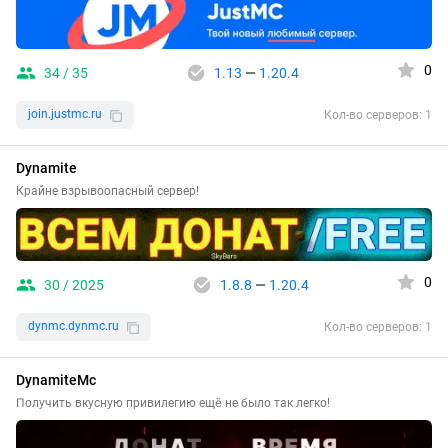
0
34 / 35
1.13
—
1.20.4
join.justmc.ru
Кол-во серверов: 1
Dynamite
Крайне взрывоопасный сервер!
0
30 / 2025
1.8.8
—
1.20.4
dynmc.dynmc.ru
Кол-во серверов: 1
DynamiteMc
Получить вкусную привилегию ещё не было так легко!