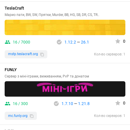
TeslaCraft
Марио пати, BW, SW, Прятки, Murder, BB, HG, SB, DR, CS, TR..
0
16 / 7000
1.12.2
—
26.1
mstp.teslacraft.org
Кол-во серверов: 1
FUNLY
Сервер з міні-іграми, виживанням, PvP та донатом
0
16 / 300
1.7.10
—
1.21.8
mc.funly.org
Кол-во серверов: 1