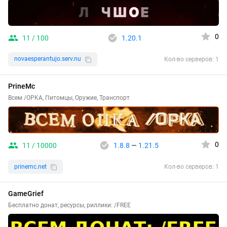
0
11 / 100
1.20.1
novaesperantujo.serv.nu
Кол-во серверов: 1
PrineMc
Всем /OPKA, Питомцы, Оружие, Транспорт
0
11 / 10000
1.8.8
—
1.21.5
prinemc.net
Кол-во серверов: 1
GameGrief
Бесплатно донат, ресурсы, риллики: /FREE