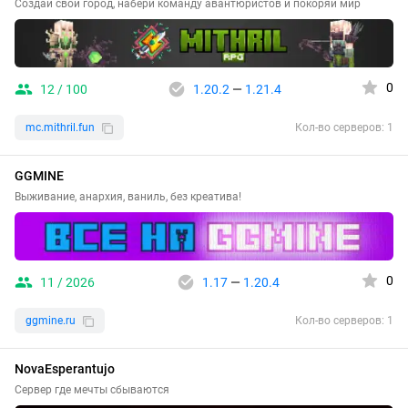
Создай свой город, набери команду авантюристов и покоряй мир
0
12 / 100
1.20.2
—
1.21.4
mc.mithril.fun
Кол-во серверов: 1
GGMINE
Выживание, анархия, ваниль, без креатива!
0
11 / 2026
1.17
—
1.20.4
ggmine.ru
Кол-во серверов: 1
NovaEsperantujo
Сервер где мечты сбываются