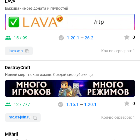
LAVA
Выживание без доната и глупостей
0
15 / 99
1.20.1
—
26.2
lava.win
Кол-во серверов: 1
DestroyCraft
Новый мир - новая жизнь. Создай своё убежище!
0
12 / 777
1.16.1
—
1.20.1
mc.ds-join.ru
Кол-во серверов: 1
Mithril