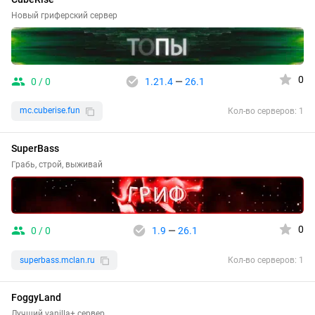
Новый гриферский сервер
0
0 / 0
1.21.4
—
26.1
mc.cuberise.fun
Кол-во серверов: 1
SuperBass
Грабь, строй, выживай
0
0 / 0
1.9
—
26.1
superbass.mclan.ru
Кол-во серверов: 1
FoggyLand
Лучший vanilla+ сервер