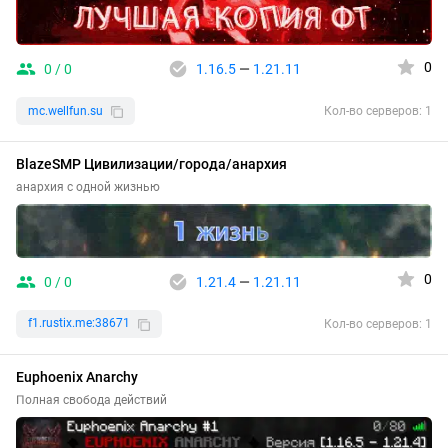
0
0 / 0
1.16.5
—
1.21.11
mc.wellfun.su
Кол-во серверов: 1
BlazeSMP Цивилизации/города/анархия
анархия с одной жизнью
0
0 / 0
1.21.4
—
1.21.11
f1.rustix.me:38671
Кол-во серверов: 1
Euphoenix Anarchy
Полная свобода действий