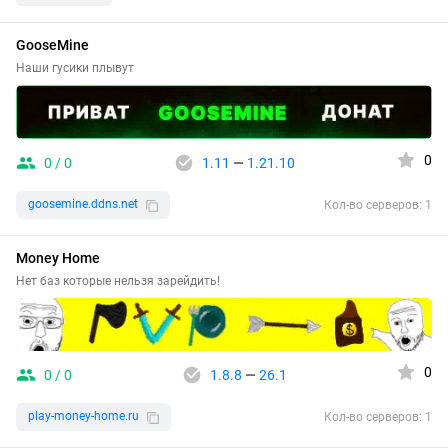
GooseMine
Наши гусики плывут
0
0 / 0
1.11
—
1.21.10
goosemine.ddns.net
Кол-во серверов: 1
Money Home
Нет баз которые нельзя зарейдить!
0
0 / 0
1.8.8
—
26.1
play-money-home.ru
Кол-во серверов: 1