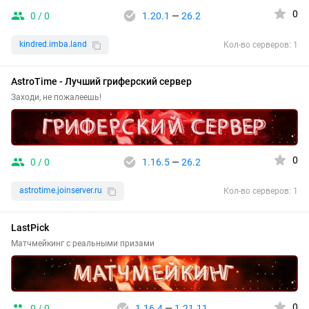
0
0 / 0
1.20.1
—
26.2
kindred.imba.land
Кол-во серверов: 1
AstroTime - Лучший гриферский сервер
Заходи, не пожалеешь!
0
0 / 0
1.16.5
—
26.2
astrotime.joinserver.ru
Кол-во серверов: 1
LastPick
Матчмейкинг с реальными призами
0
0 / 0
1.16.4
—
1.21.11