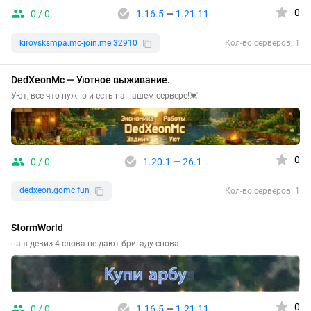
0
0 / 0
1.16.5
—
1.21.11
kirovsksmpa.mc-join.me:32910
Кол-во серверов: 1
DedXeonMc — Уютное выживание.
Уют, все что нужно и есть на нашем сервере!💓
0
0 / 0
1.20.1
—
26.1
dedxeon.gomc.fun
Кол-во серверов: 1
StormWorld
наш девиз 4 слова не дают бригаду снова
0
0 / 0
1.16.5
—
1.21.11