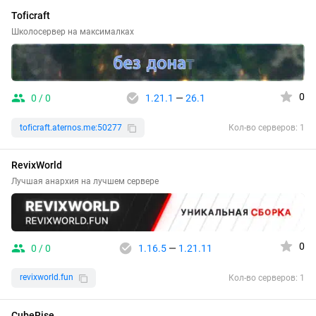
Toficraft
Школосервер на максималках
0
0 / 0
1.21.1
—
26.1
toficraft.aternos.me:50277
Кол-во серверов: 1
RevixWorld
Лучшая анархия на лучшем сервере
0
0 / 0
1.16.5
—
1.21.11
revixworld.fun
Кол-во серверов: 1
CubeRise