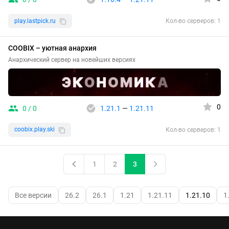
play.lastpick.ru
Кол-во серверов: 1
COOBIX – уютная анархия
Анархический сервер на новейших версиях
0
0 / 0
1.21.1
—
1.21.11
coobix.play.ski
Кол-во серверов: 1
1
2
3
Все версии
26.2
26.1
1.21
1.21.11
1.21.10
1