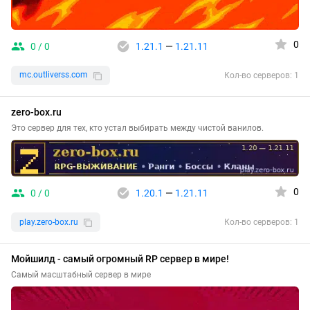
0
0 / 0
1.21.1
—
1.21.11
mc.outliverss.com
Кол-во серверов: 1
zero-box.ru
Это сервер для тех, кто устал выбирать между чистой ванилов.
0
0 / 0
1.20.1
—
1.21.11
play.zero-box.ru
Кол-во серверов: 1
Мойшилд - самый огромный RP сервер в мире!
Самый масштабный сервер в мире