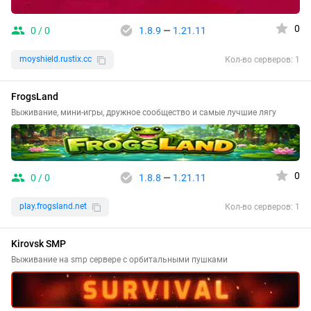
0
0 / 0
1.8.9
—
1.21.11
moyshield.rustix.cc
Кол-во серверов: 1
FrogsLand
Выживание, мини-игры, дружное сообщество и самые лучшие лягу
0
0 / 0
1.8.8
—
1.21.11
play.frogsland.net
Кол-во серверов: 1
Kirovsk SMP
Выживание на smp сервере с орбитальными пушками