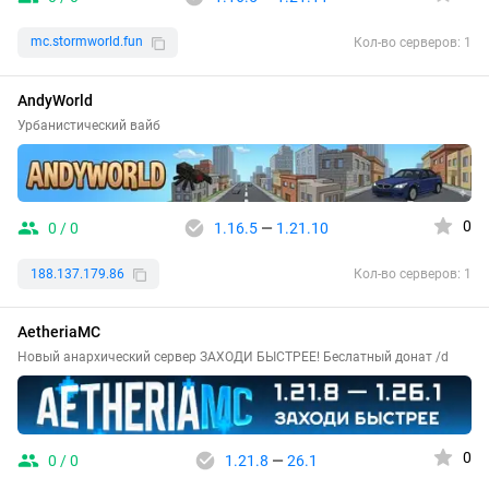
mc.stormworld.fun
Кол-во серверов: 1
AndyWorld
Урбанистический вайб
0
0 / 0
1.16.5
—
1.21.10
188.137.179.86
Кол-во серверов: 1
AetheriaMC
Новый анархический сервер ЗАХОДИ БЫСТРЕЕ! Беслатный донат /d
0
0 / 0
1.21.8
—
26.1