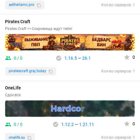
aetheriamc.pro
Кол-во серверов: 1
Pirates Craft
Pirates Craft >> Сокровища ждут тебя!
0
0 / 0
1.16.5
—
26.1
piratescraft.graj.today
Кол-во серверов: 1
OneLife
Сдох-все
0
0 / 0
1.12.2
—
1.21.11
onelife.su
Кол-во серверов: 1