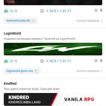
0
0 / 0
1.16.5
—
1.21.11
euphoenix.play.ski
Кол-во серверов: 1
LoginWorld
Надоели лагающие сервера? Залетай на LoginWorld!
0
0 / 0
1.16.5
—
1.21.11
loginworld.gomc.fun
Кол-во серверов: 1
KindRed
Наш девиз известен всем: Серв для всех!