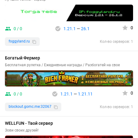
0
0 / 0
1.21.1
—
26.1
foggyland.ru
Кол-во серверов: 1
Богатый Фермер
Бесплатная рулетка / Ежедневные награды / Разбогатей на свое
0
0 / 0
1.21.1
—
1.21.11
blockout.gomc.me:32067
Кол-во серверов: 1
WELLFUN - Твой сервер
Зови своих друзей!