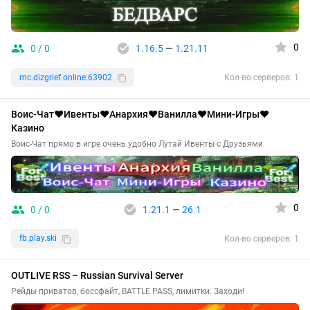
0
0 / 0
1.16.5
—
1.21.11
mc.dizgrief.online:63902
Кол-во серверов: 1
Воис-Чат❤️Ивенты❤️Анархия❤️Ванилла❤️Мини-Игры❤️
Казино
Воис-Чат прямо в игре очень удобно Лутай Ивенты с Друзьями
0
0 / 0
1.21.1
—
26.1
fb.play.ski
Кол-во серверов: 1
OUTLIVE RSS – Russian Survival Server
Рейды приватов, боссфайт, BATTLE PASS, лимитки. Заходи!