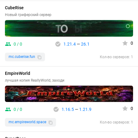
CubeRise
Новый гриферский сервер
0
0 / 0
1.21.4
—
26.1
mc.cuberise.fun
Кол-во серверов: 1
EmpireWorld
лучшая копия ReallyWorld, заходи
0
0 / 0
1.16.5
—
1.21.9
mc.empireworld.space
Кол-во серверов: 1