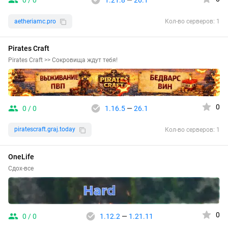
0 / 0
1.21.8
—
26.1
aetheriamc.pro
Кол-во серверов: 1
Pirates Craft
Pirates Craft >> Сокровища ждут тебя!
0
0 / 0
1.16.5
—
26.1
piratescraft.graj.today
Кол-во серверов: 1
OneLife
Сдох-все
0
0 / 0
1.12.2
—
1.21.11