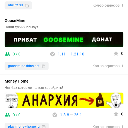
onelife.su
Кол-во серверов: 1
GooseMine
Наши гусики плывут
0
0 / 0
1.11
—
1.21.10
goosemine.ddns.net
Кол-во серверов: 1
Money Home
Нет баз которые нельзя зарейдить!
0
0 / 0
1.8.8
—
26.1
play-money-home.ru
Кол-во серверов: 1