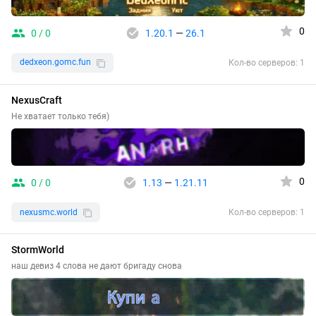
0
0 / 0
1.20.1
—
26.1
dedxeon.gomc.fun
Кол-во серверов: 1
NexusCraft
Не хватает только тебя)
0
0 / 0
1.13
—
1.21.11
nexusmc.world
Кол-во серверов: 1
StormWorld
наш девиз 4 слова не дают бригаду снова