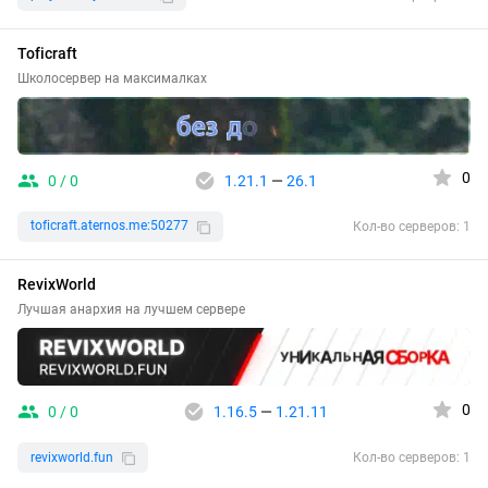
Toficraft
Школосервер на максималках
0
0 / 0
1.21.1
—
26.1
toficraft.aternos.me:50277
Кол-во серверов: 1
RevixWorld
Лучшая анархия на лучшем сервере
0
0 / 0
1.16.5
—
1.21.11
revixworld.fun
Кол-во серверов: 1