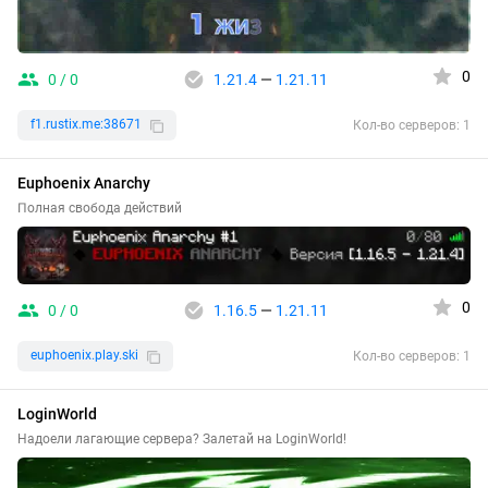
0
0 / 0
1.21.4
—
1.21.11
f1.rustix.me:38671
Кол-во серверов: 1
Euphoenix Anarchy
Полная свобода действий
0
0 / 0
1.16.5
—
1.21.11
euphoenix.play.ski
Кол-во серверов: 1
LoginWorld
Надоели лагающие сервера? Залетай на LoginWorld!