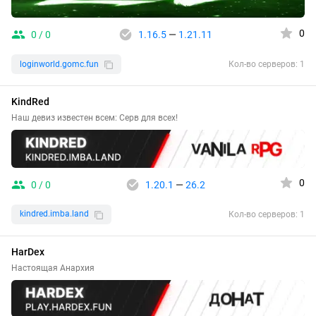
0
0 / 0
1.16.5
—
1.21.11
loginworld.gomc.fun
Кол-во серверов: 1
KindRed
Наш девиз известен всем: Серв для всех!
0
0 / 0
1.20.1
—
26.2
kindred.imba.land
Кол-во серверов: 1
HarDex
Настоящая Анархия