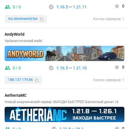
0
0 / 0
1.16.5
—
1.21.11
mc.stormworld.fun
Кол-во серверов: 1
AndyWorld
Урбанистический вайб
0
0 / 0
1.16.5
—
1.21.10
188.137.179.86
Кол-во серверов: 1
AetheriaMC
Новый анархический сервер ЗАХОДИ БЫСТРЕЕ! Беслатный донат /d
0