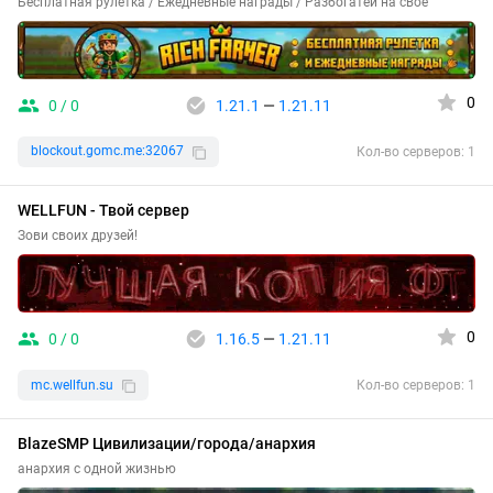
Бесплатная рулетка / Ежедневные награды / Разбогатей на свое
0
0 / 0
1.21.1
—
1.21.11
blockout.gomc.me:32067
Кол-во серверов: 1
WELLFUN - Твой сервер
Зови своих друзей!
0
0 / 0
1.16.5
—
1.21.11
mc.wellfun.su
Кол-во серверов: 1
BlazeSMP Цивилизации/города/анархия
анархия с одной жизнью