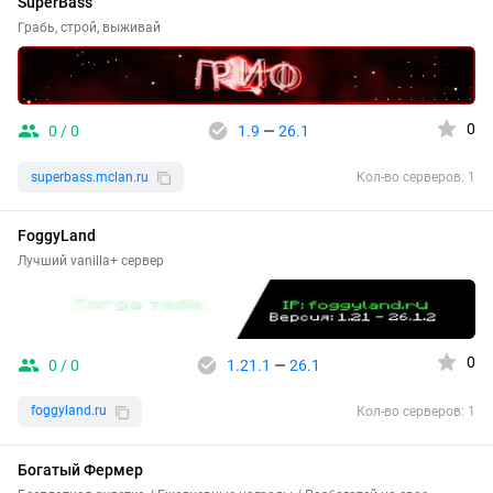
SuperBass
Грабь, строй, выживай
0
0 / 0
1.9
—
26.1
superbass.mclan.ru
Кол-во серверов: 1
FoggyLand
Лучший vanilla+ сервер
0
0 / 0
1.21.1
—
26.1
foggyland.ru
Кол-во серверов: 1
Богатый Фермер