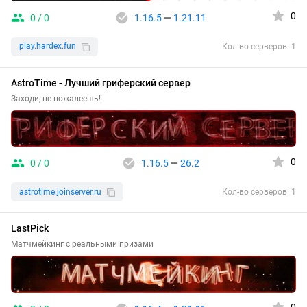
0
0 / 0
1.16.5
—
1.21.11
play.hardex.fun
Кол-во серверов: 1
AstroTime - Лучший гриферский сервер
Заходи, не пожалеешь!
0
0 / 0
1.16.5
—
26.2
astrotime.joinserver.ru
Кол-во серверов: 1
LastPick
Матчмейкинг с реальными призами