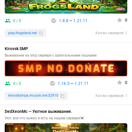
0
0 / 0
1.8.8
—
1.21.11
play.frogsland.net
Кол-во серверов: 1
Kirovsk SMP
Выживание на smp сервере с орбитальными пушками
0
0 / 0
1.16.5
—
1.21.11
kirovsksmpa.mc-join.me:32910
Кол-во серверов: 1
DedXeonMc — Уютное выживание.
Уют, все что нужно и есть на нашем сервере!💓