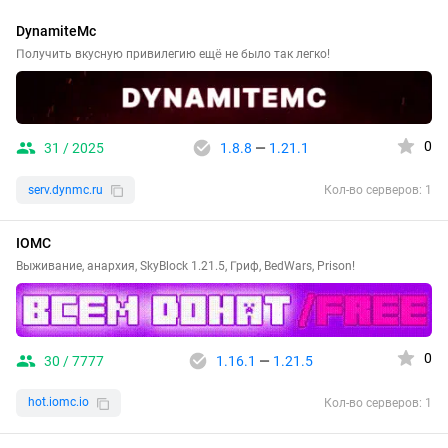
DynamiteMc
Получить вкусную привилегию ещё не было так легко!
0
31 / 2025
1.8.8
—
1.21.1
serv.dynmc.ru
Кол-во серверов: 1
IOMC
Выживание, анархия, SkyBlock 1.21.5, Гриф, BedWars, Prison!
0
30 / 7777
1.16.1
—
1.21.5
hot.iomc.io
Кол-во серверов: 1