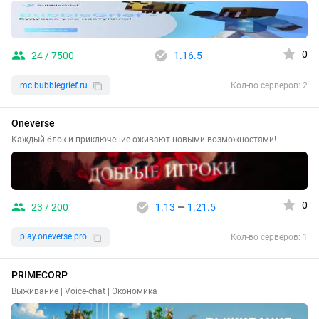
0
24 / 7500
1.16.5
mc.bubblegrief.ru
Кол-во серверов: 2
Oneverse
Каждый блок и приключение оживают новыми возможностями!
0
23 / 200
1.13
—
1.21.5
play.oneverse.pro
Кол-во серверов: 1
PRIMECORP
Выживание | Voice-chat | Экономика