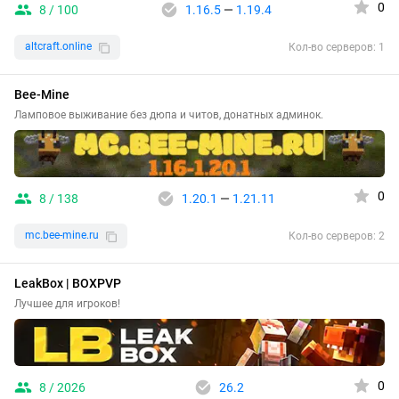
0
8 / 100
1.16.5
—
1.19.4
altcraft.online
Кол-во серверов: 1
Bee-Mine
Ламповое выживание без дюпа и читов, донатных админок.
0
8 / 138
1.20.1
—
1.21.11
mc.bee-mine.ru
Кол-во серверов: 2
LeakBox | BOXPVP
Лучшее для игроков!
0
8 / 2026
26.2