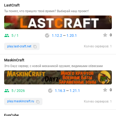
LastCraft
Ты понял, что пришло твоё время? Выбирай наш проект!
0
5 / 1
1.12.2
—
1.20.1
play.last-craft.net
Кол-во серверов: 1
MaskinCraft
Это Dayz сервер; с новой механикой оружия; видимыми обвесами
0
5 / 2026
1.16.3
—
1.21.1
play.maskincraft.ru
Кол-во серверов: 1
FunCube