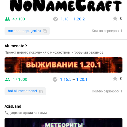
0
4 / 100
1.18
—
1.20.2
mc.nonameproject.ru
Кол-во серверов: 1
AlumenatoR
Проект нового поколения с множеством игровыми режимов
0
4 / 1000
1.16.5
—
1.20.1
hot.alumenator.net
Кол-во серверов: 1
AxisLand
Будущее анархии за нами