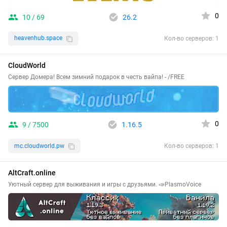
0
10 / 69
26.2
heavenhub.space
Кол-во серверов: 1
CloudWorld
Сервер Домера! Всем зимний подарок в честь вайпа! - /FREE
0
9 / 7500
1.16.5
mc.cloudworld.pw
Кол-во серверов: 1
AltCraft.online
Уютный сервер для выживания и игры с друзьями. 📣PlasmoVoice