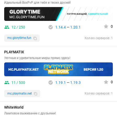
Идеальный BoxPvP для тебя и твоих друзей!
0
12 / 250
1.14.4
—
1.20.1
mc.glorytime.fun
Кол-во серверов: 1
PLAYMATIX
Уютные и удивительные миры прямо здесь!
0
11 / 500
1.19.1
—
1.19.3
mc.playmatix.net
Кол-во серверов: 1
WhiteWorld
Ламповое выживание с друзьями!