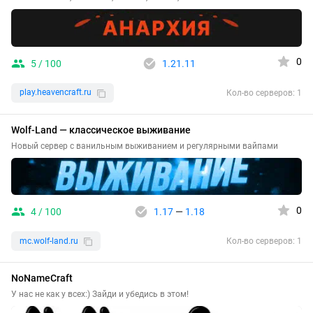
0
5 / 100
1.21.11
play.heavencraft.ru
Кол-во серверов: 1
Wolf-Land — классическое выживание
Новый сервер с ванильным выживанием и регулярными вайпами
0
4 / 100
1.17
—
1.18
mc.wolf-land.ru
Кол-во серверов: 1
NoNameCraft
У нас не как у всех:) Зайди и убедись в этом!