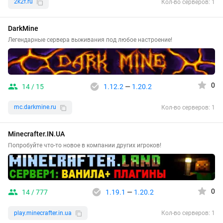
2k2f.ru
Кол-во серверов: 1
DarkMine
Легендарные сервера выживания под любое настроение!
0
14 / 15
1.12.2
—
1.20.2
mc.darkmine.ru
Кол-во серверов: 1
Minecrafter.IN.UA
Попробуйте что-то новое в компании других игроков!
0
14 / 777
1.19.1
—
1.20.2
play.minecrafter.in.ua
Кол-во серверов: 1