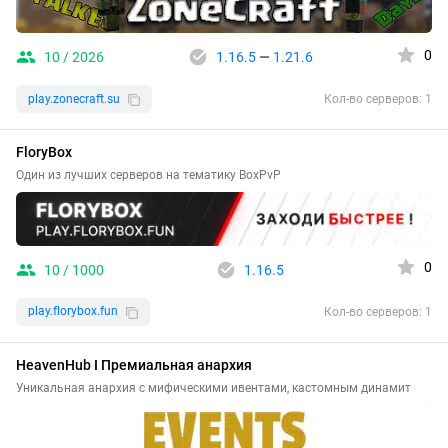
0
10 / 2026
1.16.5
—
1.21.6
play.zonecraft.su
Кол-во серверов: 1
FloryBox
Один из лучших серверов на тематику BoxPvP
0
10 / 1000
1.16.5
play.florybox.fun
Кол-во серверов: 1
HeavenHub I Премиальная анархия
Уникальная анархия с мифическими ивентами, кастомным динамит