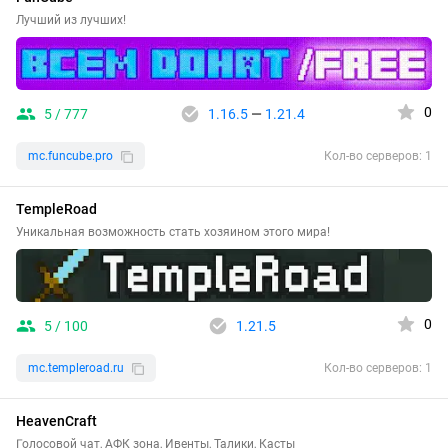
Лучший из лучших!
0
5 / 777
1.16.5
—
1.21.4
mc.funcube.pro
Кол-во серверов: 1
TempleRoad
Уникальная возможность стать хозяином этого мира!
0
5 / 100
1.21.5
mc.templeroad.ru
Кол-во серверов: 1
HeavenCraft
Голосовой чат, АФК зона, Ивенты, Талики, Касты