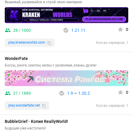
Выживай, развивайся и строй свою империю
0
28 / 1000
1.21.11
play.krakenworlds.com
Кол-во серверов: 1
WonderFate
Боссы, ранги, скиллы, мобы с уровнями, кланы, дуэли!
0
27 / 1889
1.9
—
1.20.2
play.wonderfate.net
Кол-во серверов: 1
BubbleGrief - Копия ReallyWorld!
Будущее уже наступило!