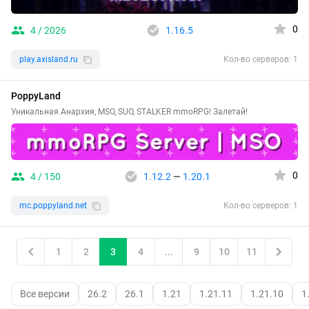
0
4 / 2026
1.16.5
play.axisland.ru
Кол-во серверов: 1
PoppyLand
Уникальная Анархия, MSO, SUO, STALKER mmoRPG! Залетай!
0
4 / 150
1.12.2
—
1.20.1
mc.poppyland.net
Кол-во серверов: 1
1
2
3
4
...
9
10
11
Все версии
26.2
26.1
1.21
1.21.11
1.21.10
1