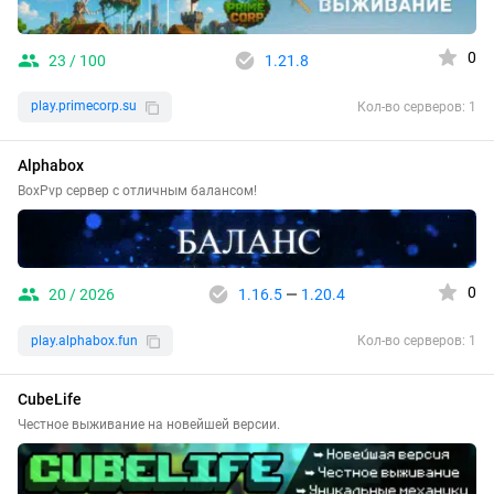
0
23 / 100
1.21.8
play.primecorp.su
Кол-во серверов: 1
Alphabox
BoxPvp сервер с отличным балансом!
0
20 / 2026
1.16.5
—
1.20.4
play.alphabox.fun
Кол-во серверов: 1
CubeLife
Честное выживание на новейшей версии.