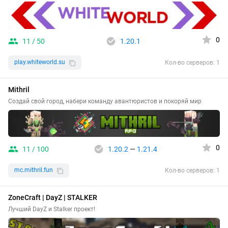
0
11 / 50
1.20.1
play.whiteworld.su
Кол-во серверов: 1
Mithril
Создай свой город, набери команду авантюристов и покоряй мир
0
11 / 100
1.20.2
—
1.21.4
mc.mithril.fun
Кол-во серверов: 1
ZoneCraft | DayZ | STALKER
Лучший DayZ и Stalker проект!