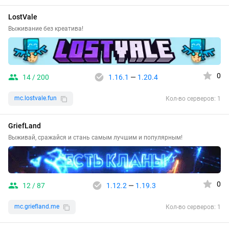
LostVale
Выживание без креатива!
0
14 / 200
1.16.1
—
1.20.4
mc.lostvale.fun
Кол-во серверов: 1
GriefLand
Выживай, сражайся и стань самым лучшим и популярным!
0
12 / 87
1.12.2
—
1.19.3
mc.griefland.me
Кол-во серверов: 1