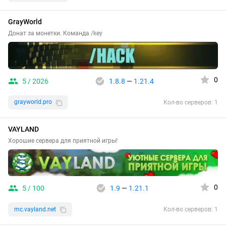
GrayWorld
Донат за монетки. Команда /key
0
5 / 2026
1.8.8
—
1.21.4
grayworld.pro
Кол-во серверов: 1
VAYLAND
Хорошие сервера для приятной игры!
0
5 / 100
1.9
—
1.21.1
mc.vayland.net
Кол-во серверов: 1