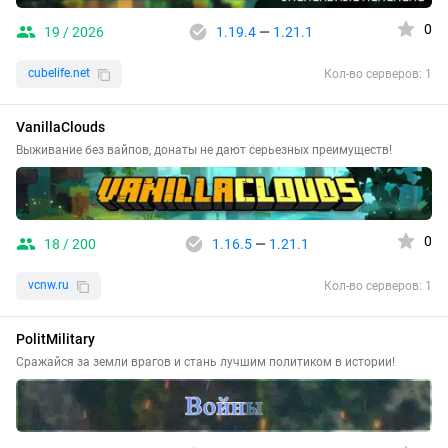
0
19 / 2026
1.19.4
—
1.21.1
cubelife.net
Кол-во серверов: 1
VanillaClouds
Выживание без вайпов, донаты не дают серьезных преимуществ!
0
18 / 200
1.16.5
—
1.21.1
vcnw.ru
Кол-во серверов: 1
PolitMilitary
Сражайся за земли врагов и стань лучшим политиком в истории!