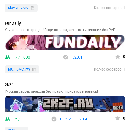
play.5mc.org
Кол-во серверов: 1
FunDaily
Уникальная генерация! Вещи не выпадают на выживании без PVP!
0
17 / 1000
1.20.1
MC.FDMC.PW
Кол-во серверов: 1
2k2f
Русский сервер анархии без правил приватов и вайпов!
0
15 / 1
1.12.2
—
1.20.4