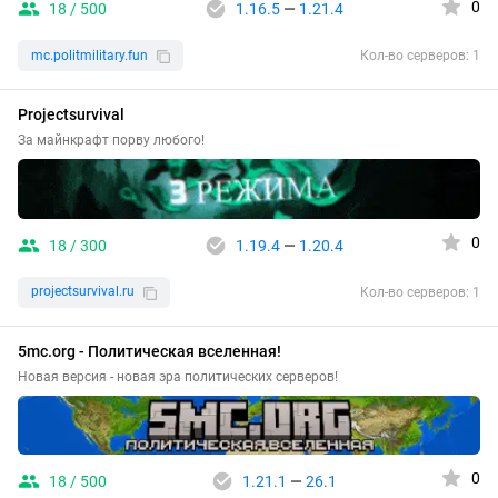
0
18 / 500
1.16.5
—
1.21.4
mc.politmilitary.fun
Кол-во серверов: 1
Projectsurvival
За майнкрафт порву любого!
0
18 / 300
1.19.4
—
1.20.4
projectsurvival.ru
Кол-во серверов: 1
5mc.org - Политическая вселенная!
Новая версия - новая эра политических серверов!
0
18 / 500
1.21.1
—
26.1