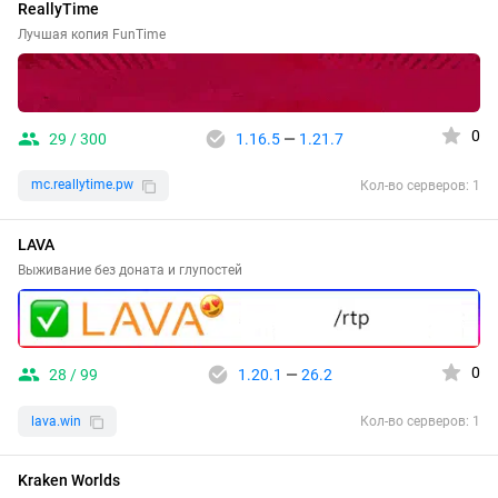
ReallyTime
Лучшая копия FunTime
0
29 / 300
1.16.5
—
1.21.7
mc.reallytime.pw
Кол-во серверов: 1
LAVA
Выживание без доната и глупостей
0
28 / 99
1.20.1
—
26.2
lava.win
Кол-во серверов: 1
Kraken Worlds