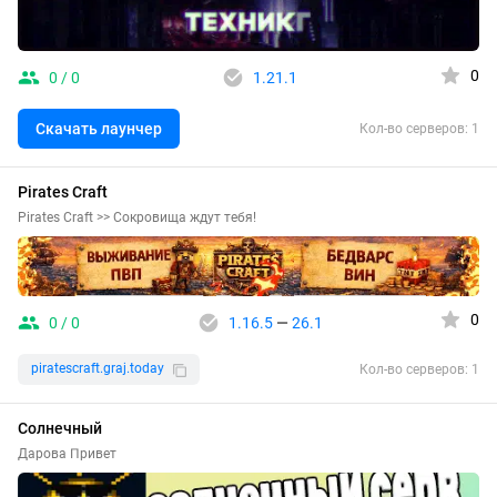
0
0 / 0
1.21.1
Скачать лаунчер
Кол-во серверов: 1
Pirates Craft
Pirates Craft >> Сокровища ждут тебя!
0
0 / 0
1.16.5
—
26.1
piratescraft.graj.today
Кол-во серверов: 1
Солнечный
Дарова Привет