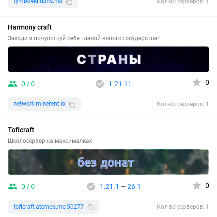
tymbo4ki.ddns.net
Кол-во серверов: 1
Harmony craft
Заходи и почувствуй себя главой нового государства!
0
0 / 0
1.21.11
network.minerent.io
Кол-во серверов: 1
Toficraft
Школосервер на максималках
0
0 / 0
1.21.1
—
26.1
toficraft.aternos.me:50277
Кол-во серверов: 1