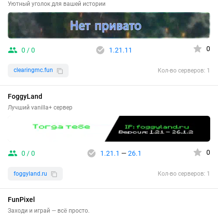
Уютный уголок для вашей истории
0
0 / 0
1.21.11
clearingmc.fun
Кол-во серверов: 1
FoggyLand
Лучший vanilla+ сервер
0
0 / 0
1.21.1
—
26.1
foggyland.ru
Кол-во серверов: 1
FunPixel
Заходи и играй — всё просто.