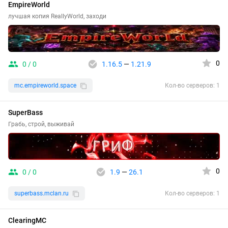
EmpireWorld
лучшая копия ReallyWorld, заходи
0
0 / 0
1.16.5
—
1.21.9
mc.empireworld.space
Кол-во серверов: 1
SuperBass
Грабь, строй, выживай
0
0 / 0
1.9
—
26.1
superbass.mclan.ru
Кол-во серверов: 1
ClearingMC