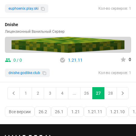
euphoenix.play.ski
Кол-во серверов: 1
Dnishe
Лицензионный Ванильный Сервер
0
0 / 0
1.21.11
dnishe.godlike.club
Кол-во серверов: 1
1
2
3
4
...
26
27
28
Все версии
26.2
26.1
1.21
1.21.11
1.21.10
1