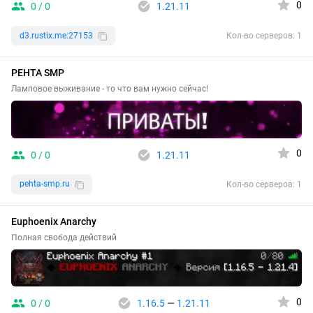
0
0 / 0
1.21.11
d3.rustix.me:27153
Кол-во серверов: 1
PEHTA SMP
Ламповое выживание - то что вам нужно сейчас!
0
0 / 0
1.21.11
pehta-smp.ru
Кол-во серверов: 1
Euphoenix Anarchy
Полная свобода действий
0
0 / 0
1.16.5
—
1.21.11