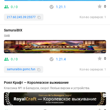
0
0 / 0
1.21.1
217.60.245.39:25577
Кол-во серверов: 1
SamuraiBIX
SMB
0
0 / 0
1.21.4
samuraibix.gomc.fun
Кол-во серверов: 1
Роял Крафт — Королевское выживание
Классика №1 в Беларуси, скоро! Любые версии и устройства.