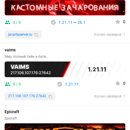
0
0 / 0
1.21.11
—
26.1
jacartaserver.ru
Кол-во серверов: 1
vaims
Мир, полный тайн и битв.
0
0 / 0
1.21.11
217.106.107.176:27642
Кол-во серверов: 1
Epicraft
Epicraft