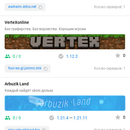
waihaim.ddns.net
Кол-во серверов: 1
VerteXonline
Без гриферства. Без воровства. Хорошие игроки
0
0 / 0
1.12.2
four-wx.gl.joinmc.link
Кол-во серверов: 1
Arbuzik Land
Каждый найдёт свою дольку
0
0 / 0
1.21.4
—
1.21.11
play.arbuzikland.fun