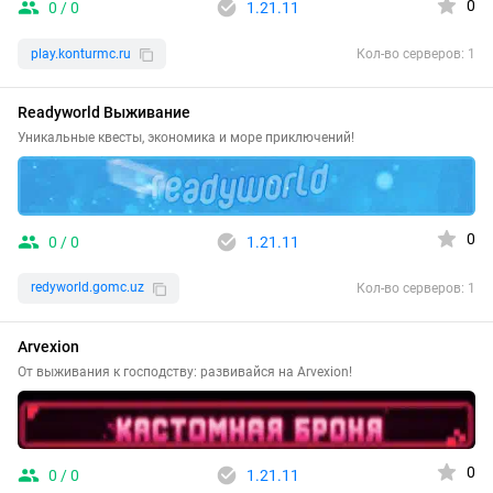
0
0 / 0
1.21.11
play.konturmc.ru
Кол-во серверов: 1
Readyworld Выживание
Уникальные квесты, экономика и море приключений!
0
0 / 0
1.21.11
redyworld.gomc.uz
Кол-во серверов: 1
Arvexion
От выживания к господству: развивайся на Arvexion!
0
0 / 0
1.21.11