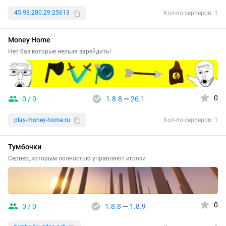
45.93.200.29:25613
Кол-во серверов: 1
Money Home
Нет баз которые нельзя зарейдить!
0
0 / 0
1.8.8
—
26.1
play-money-home.ru
Кол-во серверов: 1
Тумбочки
Сервер, которым полностью управляют игроки
0
0 / 0
1.8.8
—
1.8.9