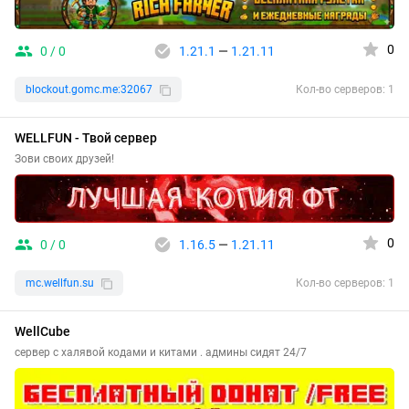
0
0 / 0
1.21.1
—
1.21.11
blockout.gomc.me:32067
Кол-во серверов: 1
WELLFUN - Твой сервер
Зови своих друзей!
0
0 / 0
1.16.5
—
1.21.11
mc.wellfun.su
Кол-во серверов: 1
WellCube
сервер с халявой кодами и китами . админы сидят 24/7