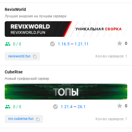
RevixWorld
Лучшая анархия на лучшем сервере
0
0 / 0
1.16.5
—
1.21.11
revixworld.fun
Кол-во серверов: 1
CubeRise
Новый гриферский сервер
0
0 / 0
1.21.4
—
26.1
mc.cuberise.fun
Кол-во серверов: 1