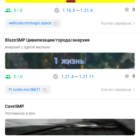
0
0 / 0
1.16.5
—
1.21.4
wellcube.mcmagic.space
Кол-во серверов: 1
BlazeSMP Цивилизации/города/анархия
анархия с одной жизнью
0
0 / 0
1.21.4
—
1.21.11
f1.rustix.me:38671
Кол-во серверов: 1
CaveSMP
Уютненько и все