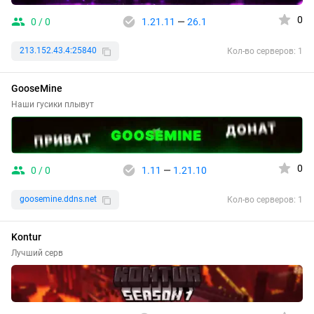
0
0 / 0
1.21.11
—
26.1
213.152.43.4:25840
Кол-во серверов: 1
GooseMine
Наши гусики плывут
0
0 / 0
1.11
—
1.21.10
goosemine.ddns.net
Кол-во серверов: 1
Kontur
Лучший серв