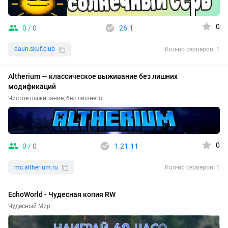
0
0 / 0
26.1
daun.skuf.club
Кол-во серверов: 1
Altherium — классическое выживание без лишних
модификаций
Чистое выживание, без лишнего.
0
0 / 0
1.21.11
mc.altherium.ru
Кол-во серверов: 1
EchoWorld - Чудесная копия RW
Чудесный Мир