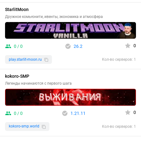
StarlitMoon
Дружное комьюнити, ивенты, экономика и атмосфера
0
0 / 0
26.2
play.starlit-moon.ru
Кол-во серверов: 1
kokoro-SMP
Легенды начинаются с первого шага
0
0 / 0
1.21.11
kokoro-smp.world
Кол-во серверов: 1