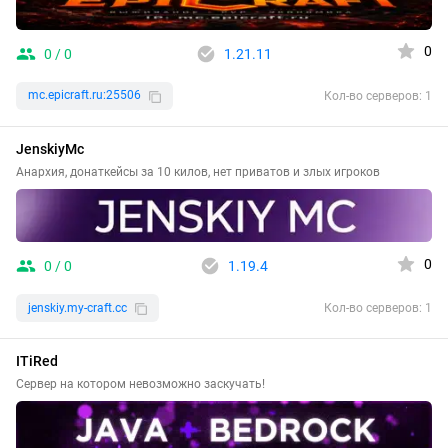
0
0 / 0
1.21.11
mc.epicraft.ru:25506
Кол-во серверов: 1
JenskiyMc
Анархия, донаткейсы за 10 килов, нет приватов и злых игроков
0
0 / 0
1.19.4
jenskiy.my-craft.cc
Кол-во серверов: 1
ITiRed
Сервер на котором невозможно заскучать!