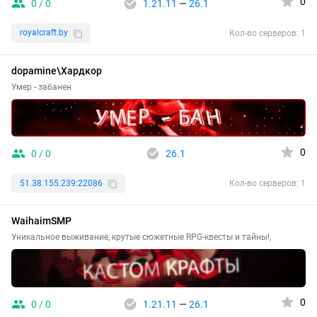
0
0 / 0
1.21.11
—
26.1
royalcraft.by
Кол-во серверов: 1
dopamine\Хардкор
Умер - забанен
0
0 / 0
26.1
51.38.155.239:22086
Кол-во серверов: 1
WaihaimSMP
Уникальное выживание, крутые сюжетные RPG-квесты и тайны!,
0
0 / 0
1.21.11
—
26.1