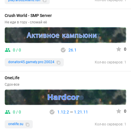
Кол-во серверов: 1
Crush World - SMP Server
Не иди в гору - сломай её
0
0 / 0
26.1
donator45.gamely.pro:20024
Кол-во серверов: 1
OneLife
Сдох-все
0
0 / 0
1.12.2
—
1.21.11
onelife.su
Кол-во серверов: 1