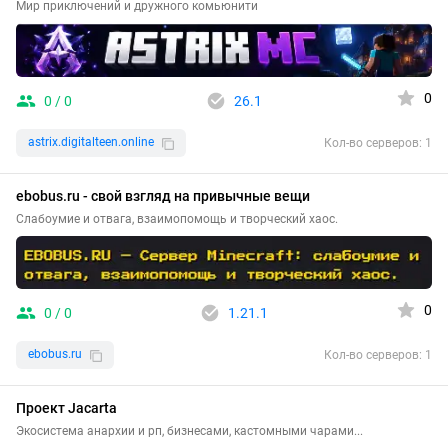
Мир приключений и дружного комьюнити
0
0 / 0
26.1
astrix.digitalteen.online
Кол-во серверов: 1
ebobus.ru - свой взгляд на привычные вещи
Cлабоумие и отвага, взаимопомощь и творческий хаос.
0
0 / 0
1.21.1
ebobus.ru
Кол-во серверов: 1
Проект Jacarta
Экосистема анархии и рп, бизнесами, кастомными чарами...