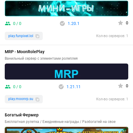
0
0 / 0
1.20.1
play.funpixel.lol
Кол-во серверов: 1
MRP - MoonRolePlay
Ванильный сервер с элементами ролеплея
0
0 / 0
1.21.11
play.moonrp.su
Кол-во серверов: 1
Богатый Фермер
Бесплатная рулетка / Ежедневные награды / Разбогатей на свое