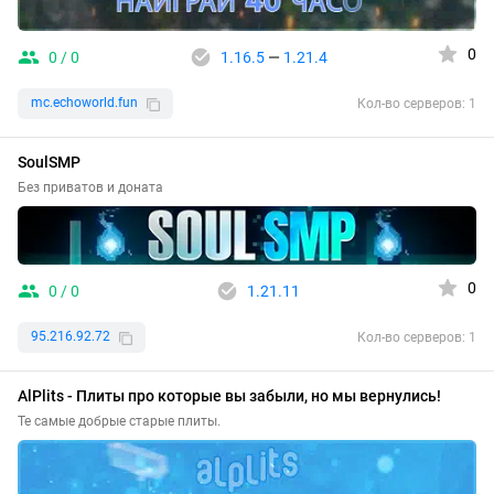
0
0 / 0
1.16.5
—
1.21.4
mc.echoworld.fun
Кол-во серверов: 1
SoulSMP
Без приватов и доната
0
0 / 0
1.21.11
95.216.92.72
Кол-во серверов: 1
AlPlits - Плиты про которые вы забыли, но мы вернулись!
Те самые добрые старые плиты.